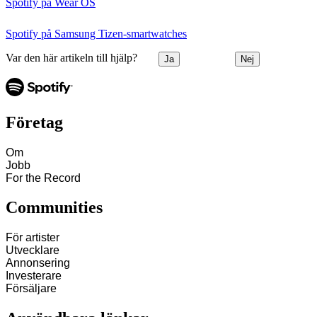
Spotify på Wear OS
Spotify på Samsung Tizen‑smartwatches
Var den här artikeln till hjälp?
Ja
Nej
Företag
Om
Jobb
For the Record
Communities
För artister
Utvecklare
Annonsering
Investerare
Försäljare