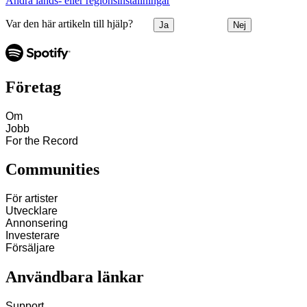
Ändra lands‑ eller regionsinställningar
Var den här artikeln till hjälp?
Ja
Nej
Företag
Om
Jobb
For the Record
Communities
För artister
Utvecklare
Annonsering
Investerare
Försäljare
Användbara länkar
Support