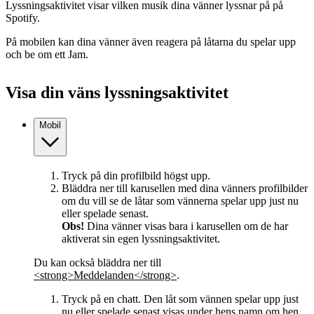
Lyssningsaktivitet visar vilken musik dina vänner lyssnar på på
Spotify.
På mobilen kan dina vänner även reagera på låtarna du spelar upp
och be om ett Jam.
Visa din väns lyssningsaktivitet
Mobil
Tryck på din profilbild högst upp.
Bläddra ner till karusellen med dina vänners profilbilder
om du vill se de låtar som vännerna spelar upp just nu
eller spelade senast.
Obs!
Dina vänner visas bara i karusellen om de har
aktiverat sin egen lyssningsaktivitet.
Du kan också bläddra ner till
<strong>Meddelanden</strong>
.
Tryck på en chatt. Den låt som vännen spelar upp just
nu eller spelade senast visas under hens namn om hen