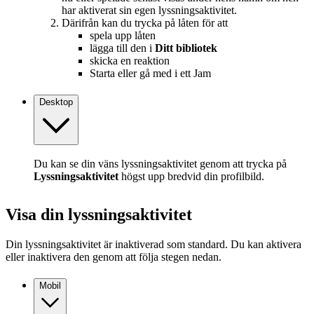
har aktiverat sin egen lyssningsaktivitet.
Därifrån kan du trycka på låten för att
spela upp låten
lägga till den i
Ditt bibliotek
skicka en reaktion
Starta eller gå med i ett Jam
Desktop
Du kan se din väns lyssningsaktivitet genom att trycka på
Lyssningsaktivitet
högst upp bredvid din profilbild.
Visa din lyssningsaktivitet
Din lyssningsaktivitet är inaktiverad som standard. Du kan aktivera
eller inaktivera den genom att följa stegen nedan.
Mobil