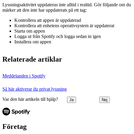
Lyssningsaktivitet uppdateras inte alltid i realtid. Gör följande om du
märker att den inte har uppdaterats på ett tag:
Kontrollera att appen är uppdaterad
Kontrollera att enhetens operativsystem är uppdaterat
Starta om appen
Logga ut från Spotify och logga sedan in igen
Installera om appen
Relaterade artiklar
Meddelanden i Spotify
Så här aktiverar du privat lyssning
Var den här artikeln till hjälp?
Ja
Nej
Företag