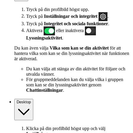
Tryck på din profilbild högst upp.
Tryck på
Inställningar och integritet
.
Tryck på
Integritet och sociala funktioner
.
Aktivera
eller inaktivera
Lyssningsaktivitet
.
Du kan även välja
Vilka som kan se din aktivitet
för att
hantera vilka som kan se din lyssningsaktivitet när funktionen
är aktiverad.
Du kan välja att stänga av din aktivitet för följare och
utvalda vänner.
För gruppmeddelanden kan du välja vilka i gruppen
som kan se din lyssningsaktivitet genom
Chattinställningar
.
Desktop
Klicka på din profilbild högst upp och välj