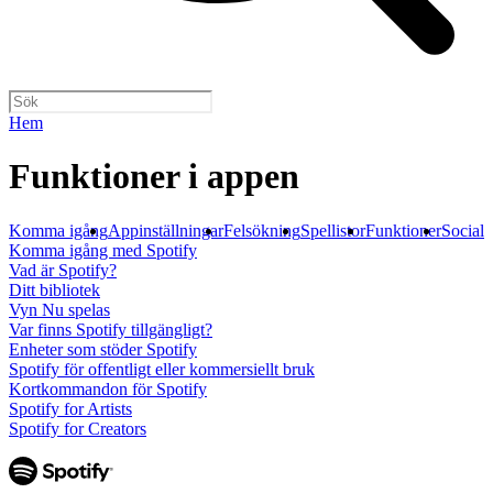
Hem
Funktioner i appen
Komma igång
Appinställningar
Felsökning
Spellistor
Funktioner
Sociala
Komma igång med Spotify
Vad är Spotify?
Ditt bibliotek
Vyn Nu spelas
Var finns Spotify tillgängligt?
Enheter som stöder Spotify
Spotify för offentligt eller kommersiellt bruk
Kortkommandon för Spotify
Spotify for Artists
Spotify for Creators