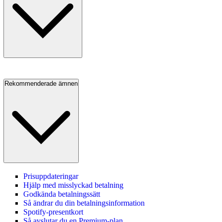
Rekommenderade ämnen
Prisuppdateringar
Hjälp med misslyckad betalning
Godkända betalningssätt
Så ändrar du din betalningsinformation
Spotify-presentkort
Så avslutar du en Premium‑plan