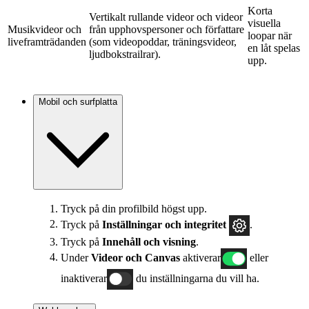
Korta
Vertikalt rullande videor och videor
visuella
Musikvideor och
från upphovspersoner och författare
loopar när
liveframträdanden
(som videopoddar, träningsvideor,
en låt spelas
ljudbokstrailrar).
upp.
Mobil och surfplatta
Tryck på din profilbild högst upp.
Tryck på
Inställningar och integritet
.
Tryck på
Innehåll och visning
.
Under
Videor och Canvas
aktiverar
eller
inaktiverar
du inställningarna du vill ha.