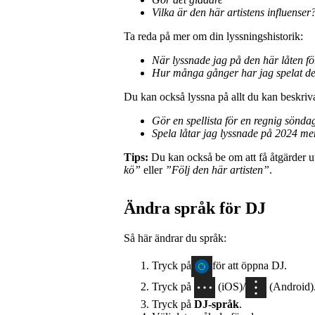
Vilka är den här artistens influenser
Ta reda på mer om din lyssningshistorik:
När lyssnade jag på den här låten f
Hur många gånger har jag spelat de
Du kan också lyssna på allt du kan beskri
Gör en spellista för en regnig sönd
Spela låtar jag lyssnade på 2024 me
Tips:
Du kan också be om att få åtgärder ut
kö”
eller
”Följ den här artisten”
.
Ändra språk för DJ
Så här ändrar du språk:
Tryck på
för att öppna DJ.
Tryck på
(iOS)/
(Android)
Tryck på
DJ‑språk
.