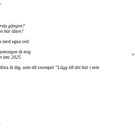
?
örsta gången?
n här låten?
va med egna ord:
agsmorgon åt mig
n inte 2025
föra åt dig, som till exempel
”Lägg till det här i min
.