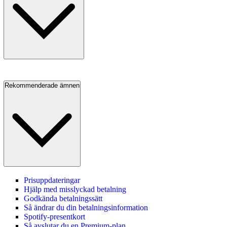
Rekommenderade ämnen
Prisuppdateringar
Hjälp med misslyckad betalning
Godkända betalningssätt
Så ändrar du din betalningsinformation
Spotify-presentkort
Så avslutar du en Premium‑plan