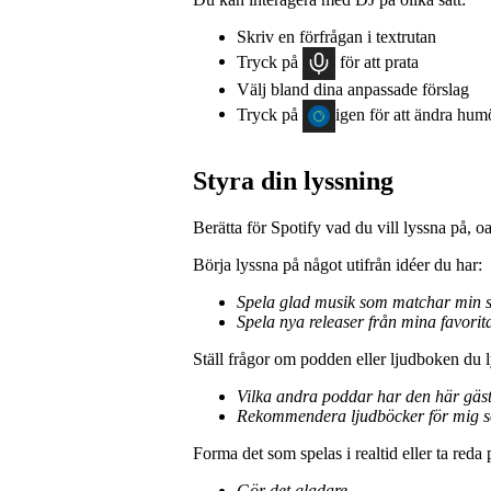
Skriv en förfrågan i textrutan
Tryck på
för att prata
Välj bland dina anpassade förslag
Tryck på
igen för att ändra hum
Styra din lyssning
Berätta för Spotify vad du vill lyssna på, o
Börja lyssna på något utifrån idéer du har:
Spela glad musik som matchar min
Spela nya releaser från mina favorita
Ställ frågor om podden eller ljudboken du l
Vilka andra poddar har den här gäst
Rekommendera ljudböcker för mig s
Forma det som spelas i realtid eller ta reda
Gör det gladare