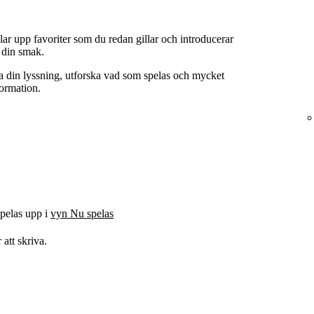
ar upp favoriter som du redan gillar och introducerar
å din smak.
ma din lyssning, utforska vad som spelas och mycket
ormation.
spelas upp i
vyn Nu spelas
r att skriva.