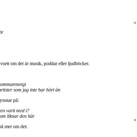
ör
avsett om det är musik, poddar eller ljudböcker.
 sommarenergi
rtister som jag inte har hört än
yssnar på:
en varit med i?
om liknar den här
 på mer om det: