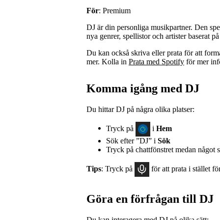
För
: Premium
DJ är din personliga musikpartner. Den spel
nya genrer, spellistor och artister baserat p
Du kan också skriva eller prata för att for
mer. Kolla in
Prata med Spotify
för mer inf
Komma igång med DJ
Du hittar DJ på några olika platser:
Tryck på
i
Hem
Sök efter ”DJ” i
Sök
Tryck på chattfönstret medan något 
Tips
: Tryck på
för att prata i stället fö
Göra en förfrågan till DJ
Du kan interagera med DJ på olika sätt: