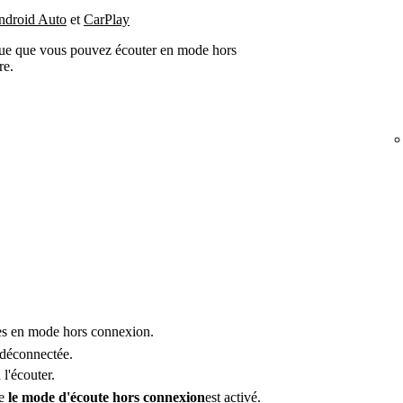
ndroid Auto
et
CarPlay
ue que vous pouvez écouter en mode hors
re.
es en mode hors connexion.
déconnectée.
l'écouter.
ue
le mode d'écoute hors connexion
est activé.