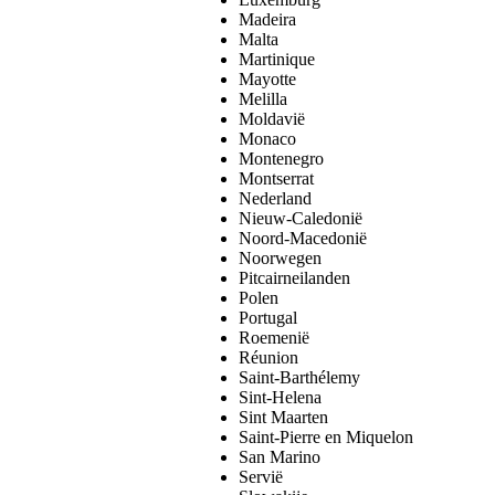
Madeira
Malta
Martinique
Mayotte
Melilla
Moldavië
Monaco
Montenegro
Montserrat
Nederland
Nieuw-Caledonië
Noord-Macedonië
Noorwegen
Pitcairneilanden
Polen
Portugal
Roemenië
Réunion
Saint-Barthélemy
Sint-Helena
Sint Maarten
Saint-Pierre en Miquelon
San Marino
Servië