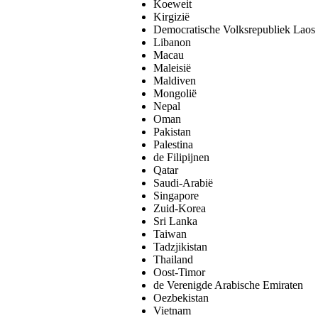
Koeweit
Kirgizië
Democratische Volksrepubliek Laos
Libanon
Macau
Maleisië
Maldiven
Mongolië
Nepal
Oman
Pakistan
Palestina
de Filipijnen
Qatar
Saudi-Arabië
Singapore
Zuid-Korea
Sri Lanka
Taiwan
Tadzjikistan
Thailand
Oost-Timor
de Verenigde Arabische Emiraten
Oezbekistan
Vietnam