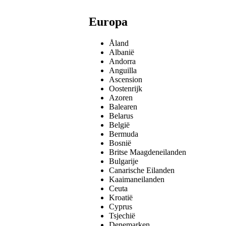
Europa
Åland
Albanië
Andorra
Anguilla
Ascension
Oostenrijk
Azoren
Balearen
Belarus
België
Bermuda
Bosnië
Britse Maagdeneilanden
Bulgarije
Canarische Eilanden
Kaaimaneilanden
Ceuta
Kroatië
Cyprus
Tsjechië
Denemarken