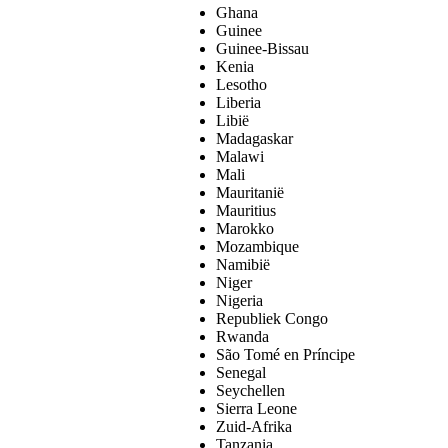
Ghana
Guinee
Guinee-Bissau
Kenia
Lesotho
Liberia
Libië
Madagaskar
Malawi
Mali
Mauritanië
Mauritius
Marokko
Mozambique
Namibië
Niger
Nigeria
Republiek Congo
Rwanda
São Tomé en Príncipe
Senegal
Seychellen
Sierra Leone
Zuid-Afrika
Tanzania