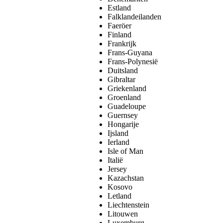
Estland
Falklandeilanden
Faeröer
Finland
Frankrijk
Frans-Guyana
Frans-Polynesië
Duitsland
Gibraltar
Griekenland
Groenland
Guadeloupe
Guernsey
Hongarije
Ijsland
Ierland
Isle of Man
Italië
Jersey
Kazachstan
Kosovo
Letland
Liechtenstein
Litouwen
Luxemburg