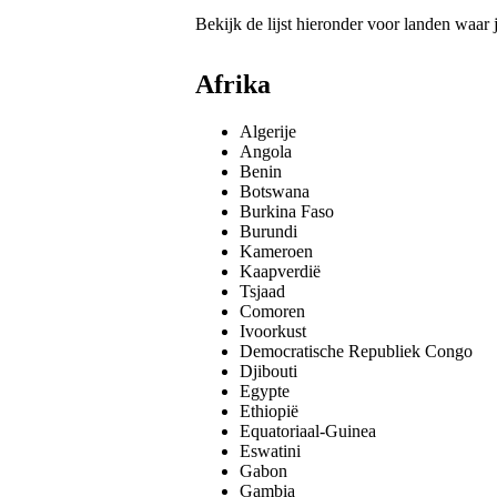
Bekijk de lijst hieronder voor landen waar j
Afrika
Algerije
Angola
Benin
Botswana
Burkina Faso
Burundi
Kameroen
Kaapverdië
Tsjaad
Comoren
Ivoorkust
Democratische Republiek Congo
Djibouti
Egypte
Ethiopië
Equatoriaal-Guinea
Eswatini
Gabon
Gambia