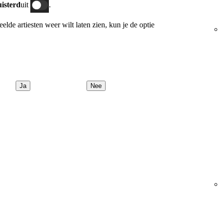
uisterd
uit
.
peelde artiesten weer wilt laten zien, kun je de optie
Ja
Nee