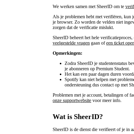
We werken samen met SheerID om te
veri
Als je problemen hebt met verifiëren, kun j
je browser. Zo worden de velden niet inge
zorgen dat de verificatie mislukt.
SheerID beheert het hele verificatieproces,
veelgestelde vragen
gaan of
een ticket ope
Opmerkingen:
Zodra SheerID je studentenstatus bev
je abonneren op Premium Student.
Het kan een paar dagen duren voorda
Spotify kan niet helpen met problem
ondersteuning dus contact op met S
Problemen met je account, betalingen of f
onze supportwebsite
voor meer info.
Wat is SheerID?
SheerID is de dienst die verifieert of je i