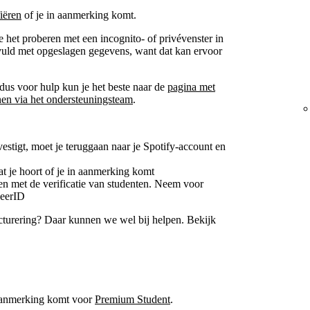
fiëren
of je in aanmerking komt.
e het proberen met een incognito- of privévenster in
vuld met opgeslagen gegevens, want dat kan ervoor
 dus voor hulp kun je het beste naar de
pagina met
nen via het ondersteuningsteam
.
estigt, moet je teruggaan naar je Spotify-account en
t je hoort of je in aanmerking komt
en met de verificatie van studenten. Neem voor
heerID
acturering? Daar kunnen we wel bij helpen. Bekijk
n aanmerking komt voor
Premium Student
.