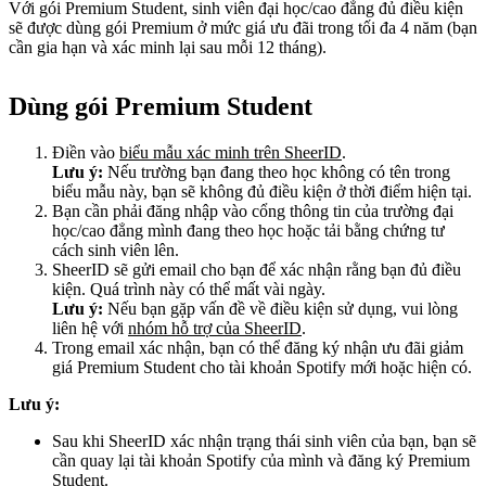
Với gói Premium Student, sinh viên đại học/cao đẳng đủ điều kiện
sẽ được dùng gói Premium ở mức giá ưu đãi trong tối đa 4 năm (bạn
cần gia hạn và xác minh lại sau mỗi 12 tháng).
Dùng gói Premium Student
Điền vào
biểu mẫu xác minh trên SheerID
.
Lưu ý:
Nếu trường bạn đang theo học không có tên trong
biểu mẫu này, bạn sẽ không đủ điều kiện ở thời điểm hiện tại.
Bạn cần phải đăng nhập vào cổng thông tin của trường đại
học/cao đẳng mình đang theo học hoặc tải bằng chứng tư
cách sinh viên lên.
SheerID sẽ gửi email cho bạn để xác nhận rằng bạn đủ điều
kiện. Quá trình này có thể mất vài ngày.
Lưu ý:
Nếu bạn gặp vấn đề về điều kiện sử dụng, vui lòng
liên hệ với
nhóm hỗ trợ của SheerID
.
Trong email xác nhận, bạn có thể đăng ký nhận ưu đãi giảm
giá Premium Student cho tài khoản Spotify mới hoặc hiện có.
Lưu ý:
Sau khi SheerID xác nhận trạng thái sinh viên của bạn, bạn sẽ
cần quay lại tài khoản Spotify của mình và đăng ký Premium
Student.