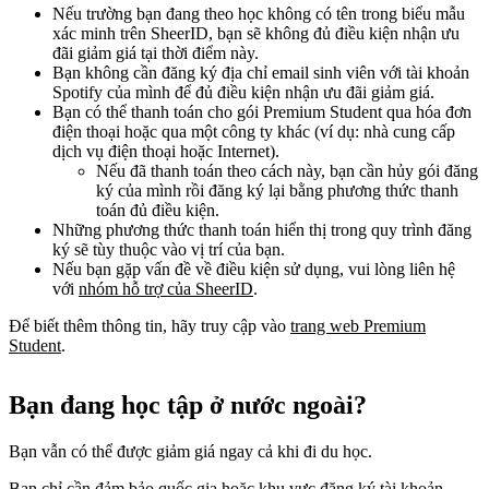
Nếu trường bạn đang theo học không có tên trong biểu mẫu
xác minh trên SheerID, bạn sẽ không đủ điều kiện nhận ưu
đãi giảm giá tại thời điểm này.
Bạn không cần đăng ký địa chỉ email sinh viên với tài khoản
Spotify của mình để đủ điều kiện nhận ưu đãi giảm giá.
Bạn có thể thanh toán cho gói Premium Student qua hóa đơn
điện thoại hoặc qua một công ty khác (ví dụ: nhà cung cấp
dịch vụ điện thoại hoặc Internet).
Nếu đã thanh toán theo cách này, bạn cần hủy gói đăng
ký của mình rồi đăng ký lại bằng phương thức thanh
toán đủ điều kiện.
Những phương thức thanh toán hiển thị trong quy trình đăng
ký sẽ tùy thuộc vào vị trí của bạn.
Nếu bạn gặp vấn đề về điều kiện sử dụng, vui lòng liên hệ
với
nhóm hỗ trợ của SheerID
.
Để biết thêm thông tin, hãy truy cập vào
trang web Premium
Student
.
Bạn đang học tập ở nước ngoài?
Bạn vẫn có thể được giảm giá ngay cả khi đi du học.
Bạn chỉ cần đảm bảo quốc gia hoặc khu vực đăng ký tài khoản