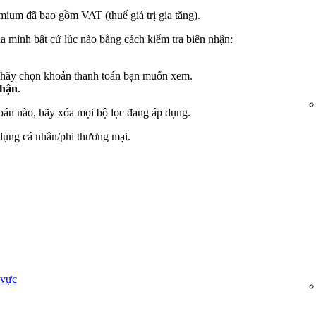
mium đã bao gồm VAT (thuế giá trị gia tăng).
của mình bất cứ lúc nào bằng cách kiểm tra biên nhận:
 hãy chọn khoản thanh toán bạn muốn xem.
nhận
.
oán nào, hãy xóa mọi bộ lọc đang áp dụng.
dụng cá nhân/phi thương mại.
 vực