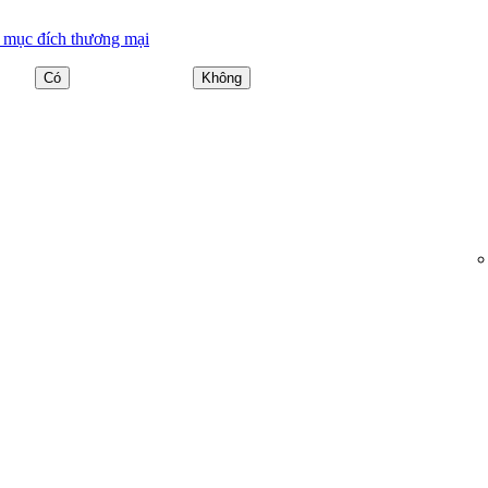
o mục đích thương mại
Có
Không