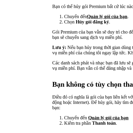
Bạn có thể hủy gói Premium bất cứ lúc nào 
Chuyển đến
Quản lý gói của bạn
.
Chọn
Hủy gói đăng ký
.
Gói Premium của bạn vẫn sẽ duy trì cho đến
bạn sẽ chuyển sang dịch vụ miễn phí.
Lưu ý:
Nếu bạn hủy trong thời gian dùng t
vụ miễn phí của chúng tôi ngay lập tức. Kh
Các danh sách phát và nhạc bạn đã lưu sẽ 
vụ miễn phí. Bạn vẫn có thể đăng nhập và
Bạn không có tùy chọn tha
Điều đó có nghĩa là gói của bạn liên kết vớ
động hoặc Internet). Để hủy gói, hãy tìm đư
bạn:
Chuyển đến
Quản lý gói của bạn
Kiểm tra phần
Thanh toán
.