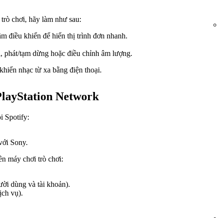
 trò chơi, hãy làm như sau:
m điều khiển để hiển thị trình đơn nhanh.
i, phát/tạm dừng hoặc điều chỉnh âm lượng.
khiển nhạc từ xa bằng điện thoại.
 PlayStation Network
i Spotify:
với Sony.
rên máy chơi trò chơi:
ời dùng và tài khoản).
ịch vụ).