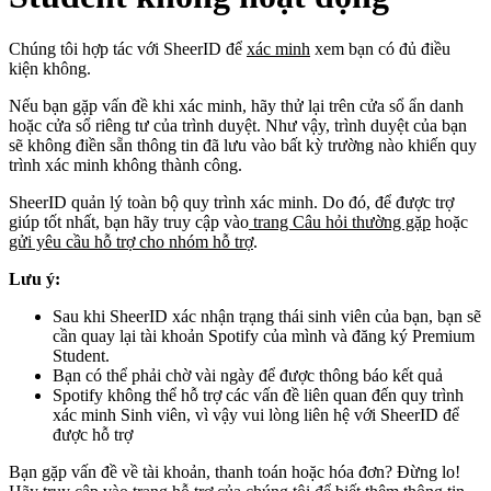
Chúng tôi hợp tác với SheerID để
xác minh
xem bạn có đủ điều
kiện không.
Nếu bạn gặp vấn đề khi xác minh, hãy thử lại trên cửa sổ ẩn danh
hoặc cửa sổ riêng tư của trình duyệt. Như vậy, trình duyệt của bạn
sẽ không điền sẵn thông tin đã lưu vào bất kỳ trường nào khiến quy
trình xác minh không thành công.
SheerID quản lý toàn bộ quy trình xác minh. Do đó, để được trợ
giúp tốt nhất, bạn hãy truy cập vào
trang Câu hỏi thường gặp
hoặc
gửi yêu cầu hỗ trợ cho nhóm hỗ trợ
.
Lưu ý:
Sau khi SheerID xác nhận trạng thái sinh viên của bạn, bạn sẽ
cần quay lại tài khoản Spotify của mình và đăng ký Premium
Student.
Bạn có thể phải chờ vài ngày để được thông báo kết quả
Spotify không thể hỗ trợ các vấn đề liên quan đến quy trình
xác minh Sinh viên, vì vậy vui lòng liên hệ với SheerID để
được hỗ trợ
Bạn gặp vấn đề về tài khoản, thanh toán hoặc hóa đơn? Đừng lo!