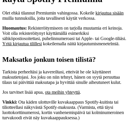
Olet ehkä tilannut Premiumin vahingossa. Kokeile
kirjautua sisään
muilla tunnuksilla, joita tavallisesti käytät verkossa.
Huomautus:
Rekisteröitymiseen on tarjolla muutamia eri keinoja.
Voit olla rekisteröitynyt käyttämällä esimerkiksi
sähköpostiosoitettasi, puhelinnumeroasi tai Apple‑ tai Google-tiliäsi.
Yritä kirjautua tilillesi
kokeilemalla näitä kirjautumismenetelmiä.
Maksatko jonkun toisen tilistä?
Tarkista perheeltäsi ja kavereiltasi, etteivät he ole käyttäneet
maksutietojasi. Jos joku on niin tehnyt, hänen on syytä peruuttaa
tilaus tai päivittää maksutapa ja hyvittää sinulle aiheutuneet kulut.
Jos tarvitset lisää apua,
ota meihin yhteyttä
.
Vinkki:
Ota käden ulottuville kuvakaappaus Spotify-kuitista tai
tiliotteellasi näkyvästä Spotify-maksusta. (Varmista, että täysi
luottokorttinumerosi, kortin vanhenemispäivä tai kolminumeroinen
turvakoodi eivät näy kuvakaappauksessa.)