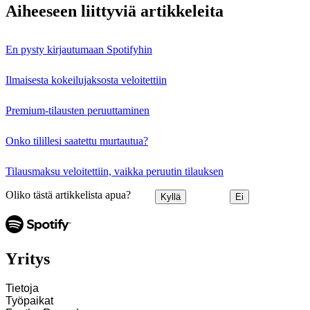
Aiheeseen liittyviä artikkeleita
En pysty kirjautumaan Spotifyhin
Ilmaisesta kokeilujaksosta veloitettiin
Premium-tilausten peruuttaminen
Onko tilillesi saatettu murtautua?
Tilausmaksu veloitettiin, vaikka peruutin tilauksen
Oliko tästä artikkelista apua?
Kyllä
Ei
Yritys
Tietoja
Työpaikat