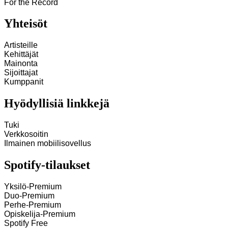
For the Record
Yhteisöt
Artisteille
Kehittäjät
Mainonta
Sijoittajat
Kumppanit
Hyödyllisiä linkkejä
Tuki
Verkkosoitin
Ilmainen mobiilisovellus
Spotify-tilaukset
Yksilö-Premium
Duo-Premium
Perhe-Premium
Opiskelija-Premium
Spotify Free