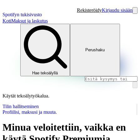
Rekisteröidy
Kirjaudu sisään
Spotifyn tukisivusto
Koti
Maksut ja laskutus
Perushaku
Hae tekoälyllä
Käytät tekoälytyökalua.
Tilin hallitseminen
Profiilisi, maksusi ja muuta.
Minua veloitettiin, vaikka en
käytä Spotify Premiumia