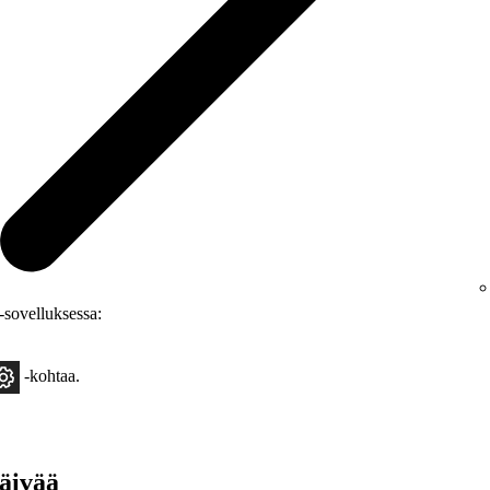
y-sovelluksessa:
‑kohtaa.
äivää