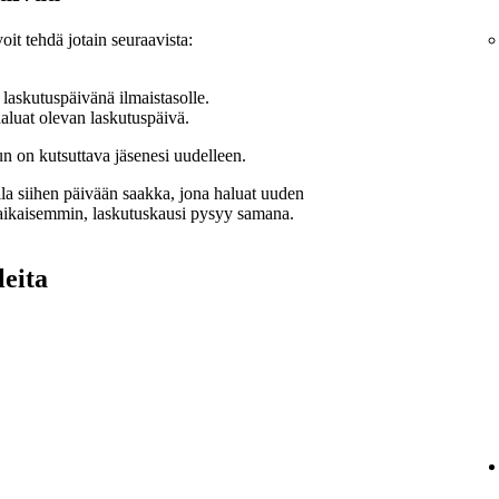
it tehdä jotain seuraavista:
 laskutuspäivänä ilmaistasolle.
haluat olevan laskutuspäivä.
nun on kutsuttava jäsenesi uudelleen.
lla siihen päivään saakka, jona haluat uuden
 aikaisemmin, laskutuskausi pysyy samana.
leita