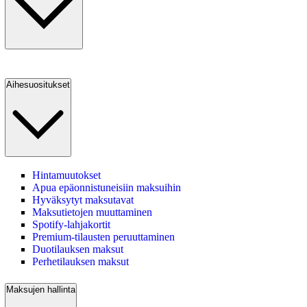
Aihesuositukset
Hintamuutokset
Apua epäonnistuneisiin maksuihin
Hyväksytyt maksutavat
Maksutietojen muuttaminen
Spotify-lahjakortit
Premium-tilausten peruuttaminen
Duotilauksen maksut
Perhetilauksen maksut
Maksujen hallinta