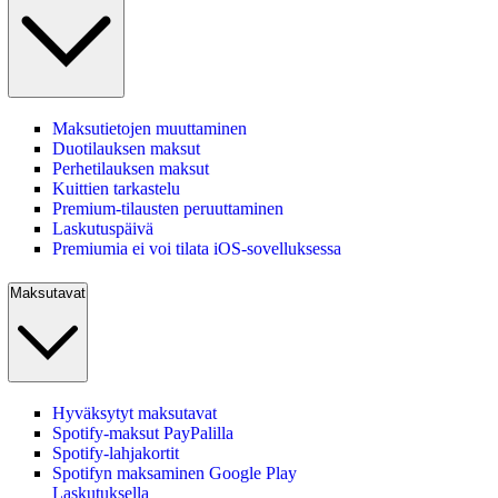
Maksutietojen muuttaminen
Duotilauksen maksut
Perhetilauksen maksut
Kuittien tarkastelu
Premium-tilausten peruuttaminen
Laskutuspäivä
Premiumia ei voi tilata iOS-sovelluksessa
Maksutavat
Hyväksytyt maksutavat
Spotify-maksut PayPalilla
Spotify-lahjakortit
Spotifyn maksaminen Google Play
Laskutuksella