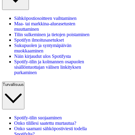
Sähköpostiosoitteen vaihtaminen
Maa- tai markkina-alueasetusten
muuttaminen
Tilin sulkeminen ja tietojen poistaminen
Spotifyn ilmoitusasetukset
Sukupuolen ja syntymäpäivän
muokkaaminen
Näin kirjaudut ulos Spotifysta
Spotify-tilin ja kolmannen osapuolen
sisällöntuottajan välisen linkityksen
purkaminen
Turvallisuus
Spotify-tilin suojaaminen
Onko tilillesi saatettu murtautua?
Onko saamani sähköpostiviesti todella
Spotifylta?