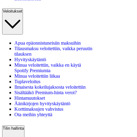
Veloitukset
Apua epäonnistuneisiin maksuihin
Tilausmaksu veloitettiin, vaikka peruutin
tilauksen
Hyvityskäytäntö
Minua veloitettiin, vaikka en käytä
Spotify Premiumia
Minua veloitettiin liikaa
Tuplaveloitus
Ilmaisesta kokeilujaksosta veloitettiin
Sisältääkö Premium‑hinta verot?
Hintamuutokset
Äänikirjojen hyvityskäytäntö
Korttimaksujen vahvistus
Ota meihin yhteyttä
Tilin hallinta