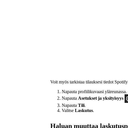
Voit myös tarkistaa tilauksesi tiedot Spotif
Napauta profiilikuvaasi yläreunassa.
Napauta
Asetukset
ja yksityisyys
Napauta
Tili
.
Valitse
Laskutus
.
Haluan muuttaa laskutusp