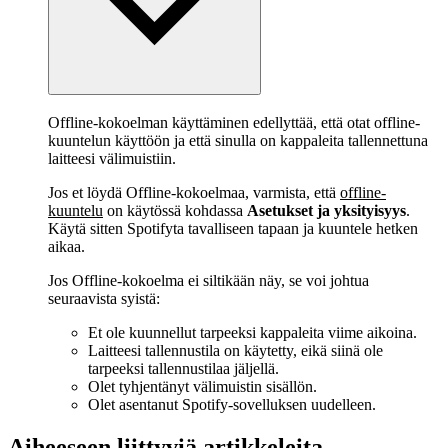
Offline-kokoelman käyttäminen edellyttää, että otat offline-
kuuntelun käyttöön ja että sinulla on kappaleita tallennettuna
laitteesi välimuistiin.
Jos et löydä Offline-kokoelmaa, varmista, että
offline-
kuuntelu
on käytössä kohdassa
Asetukset ja yksityisyys
.
Käytä sitten Spotifyta tavalliseen tapaan ja kuuntele hetken
aikaa.
Jos Offline-kokoelma ei siltikään näy, se voi johtua
seuraavista syistä:
Et ole kuunnellut tarpeeksi kappaleita viime aikoina.
Laitteesi tallennustila on käytetty, eikä siinä ole
tarpeeksi tallennustilaa jäljellä.
Olet tyhjentänyt välimuistin sisällön.
Olet asentanut Spotify-sovelluksen uudelleen.
Aiheeseen liittyviä artikkeleita