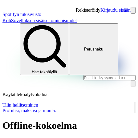
Rekisteröidy
Kirjaudu sisään
Spotifyn tukisivusto
Koti
Sovelluksen sisäiset ominaisuudet
Perushaku
Hae tekoälyllä
Käytät tekoälytyökalua.
Tilin hallitseminen
Profiilisi, maksusi ja muuta.
Offline-kokoelma