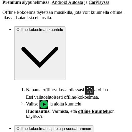
Premium
älypuhelimissa,
Android Autossa
ja
CarPlayssa
Offline-kokoelma täytetään musiikilla, jota voit kuunnella offline-
tilassa. Latauksia ei tarvita.
Offline-kokoelman kuuntelu
Napauta offline-tilassa ollessasi
-kohtaa.
Etsi vaihtoehtoisesti offline-kokoelmaa.
Valitse
ja aloita kuuntelu.
Huomautus:
Varmista, että
offline-kuuntelu
on
käytössä.
Offline-kokoelman lajittelu ja suodattaminen