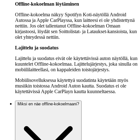
Offline-kokoelman löytäminen
Offline-kokoelma näkyy Spotifyn Koti-näytöllä Android
Autossa ja Apple CarPlayssa, kun laitteesi ei ole yhdistettynä
nettiin. Jos olet tallentanut Offline-kokoelman Omaan
kirjastoosi, löydät sen Soittolistat- ja Lataukset-kansioista, kun
olet yhteydessä nettiin.
Lajittelu ja suodatus
Lajittelu ja suodatus eivät ole käytettävissä auton näytöllä, kun
kuuntelet Offline-kokoelmaa. Lajittelujärjestys, joka sinulla on
mobiililaitteellasi, on kappaleiden toistojärjestys.
Mobiilisovelluksessa käytettyä suodatinta käytetään myös
musiikin toistossa Android Auton kautta. Suodatus ei ole
käytettävissä Apple CarPlayn kautta kuunneltaessa.
Miksi en näe offline-kokoelmaani?