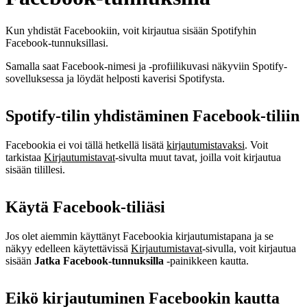
Kun yhdistät Facebookiin, voit kirjautua sisään Spotifyhin
Facebook-tunnuksillasi.
Samalla saat Facebook-nimesi ja -profiilikuvasi näkyviin Spotify-
sovelluksessa ja löydät helposti kaverisi Spotifysta.
Spotify-tilin yhdistäminen Facebook-tiliin
Facebookia ei voi tällä hetkellä lisätä
kirjautumistavaksi
. Voit
tarkistaa
Kirjautumistavat
-sivulta muut tavat, joilla voit kirjautua
sisään tilillesi.
Käytä Facebook-tiliäsi
Jos olet aiemmin käyttänyt Facebookia kirjautumistapana ja se
näkyy edelleen käytettävissä
Kirjautumistavat
-sivulla, voit kirjautua
sisään
Jatka Facebook-tunnuksilla
‑painikkeen kautta.
Eikö kirjautuminen Facebookin kautta