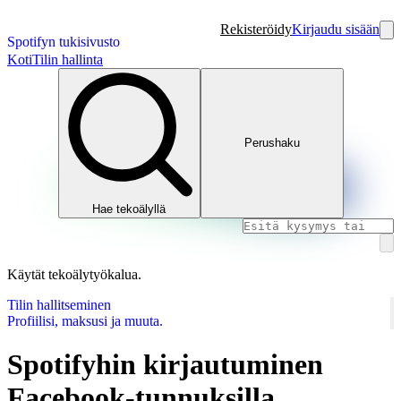
Rekisteröidy
Kirjaudu sisään
Spotifyn tukisivusto
Koti
Tilin hallinta
Perushaku
Hae tekoälyllä
Käytät tekoälytyökalua.
Tilin hallitseminen
Profiilisi, maksusi ja muuta.
Spotifyhin kirjautuminen
Facebook-tunnuksilla