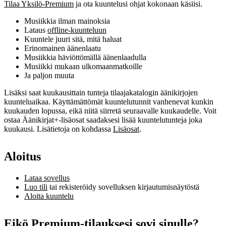
Tilaa Yksilö-Premium
ja ota kuuntelusi ohjat kokonaan käsiisi.
Musiikkia ilman mainoksia
Lataus
offline-kuunteluun
Kuuntele juuri sitä, mitä haluat
Erinomainen äänenlaatu
Musiikkia häviöttömällä äänenlaadulla
Musiikki mukaan ulkomaanmatkoille
Ja paljon muuta
Lisäksi saat kuukausittain tunteja tilaajakatalogin äänikirjojen
kuunteluaikaa. Käyttämättömät kuuntelutunnit vanhenevat kunkin
kuukauden lopussa, eikä niitä siirretä seuraavalle kuukaudelle. Voit
ostaa Äänikirjat+‑lisäosat saadaksesi lisää kuuntelutunteja joka
kuukausi. Lisätietoja on kohdassa
Lisäosat
.
Aloitus
Lataa sovellus
Luo tili
tai rekisteröidy sovelluksen kirjautumisnäytöstä
Aloita kuuntelu
Eikö Premium-tilauksesi sovi sinulle?