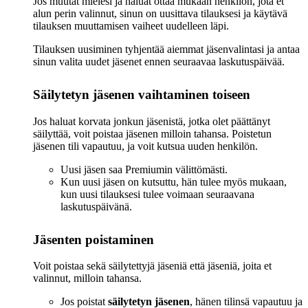
Jos muutat mielesi ja haluat ottaa mukaan henkilön, jota et
alun perin valinnut, sinun on uusittava tilauksesi ja käytävä
tilauksen muuttamisen vaiheet uudelleen läpi.
Tilauksen uusiminen tyhjentää aiemmat jäsenvalintasi ja antaa
sinun valita uudet jäsenet ennen seuraavaa laskutuspäivää.
Säilytetyn jäsenen vaihtaminen toiseen
Jos haluat korvata jonkun jäsenistä, jotka olet päättänyt
säilyttää, voit poistaa jäsenen milloin tahansa. Poistetun
jäsenen tili vapautuu, ja voit kutsua uuden henkilön.
Uusi jäsen saa Premiumin välittömästi.
Kun uusi jäsen on kutsuttu, hän tulee myös mukaan,
kun uusi tilauksesi tulee voimaan seuraavana
laskutuspäivänä.
Jäsenten poistaminen
Voit poistaa sekä säilytettyjä jäseniä että jäseniä, joita et
valinnut, milloin tahansa.
Jos poistat
säilytetyn jäsenen
, hänen tilinsä vapautuu ja