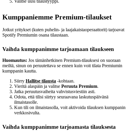
Valitse uusi tilaustyyppi.
Kumppaniemme Premium-tilaukset
Jotkut yritykset (kuten puhelin‑ ja laajakaistaoperaattorit) tarjoavat
Spotify Premiumin osana tilaustaan.
Vaihda kumppanimme tarjoamaan tilaukseen
Huomautus:
Jos tämänhetkinen Premium‑tilauksesi on suoraan
meiltä, sinun on peruutettava se ennen kuin voit tilata Premiumin
kumppanin kautta.
Siirry
Hallitse tilausta
-kohtaan.
Vieritä alaspäin ja valitse
Peruuta Premium
.
Jatka peruutusvaiheita vahvistusviestiin asti.
Odota, että tilisi siirtyy seuraavana laskutuspäivänä
ilmaistasolle.
Kun tili on ilmaistasolla, voit aktivoida tilauksen kumppanin
verkkosivulta.
Vaihda kumppanimme tarjoamasta tilauksesta