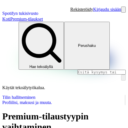
Rekisteröidy
Kirjaudu sisään
Spotifyn tukisivusto
Koti
Premium-tilaukset
Perushaku
Hae tekoälyllä
Käytät tekoälytyökalua.
Tilin hallitseminen
Profiilisi, maksusi ja muuta.
Premium-tilaustyypin
vaihtaminen