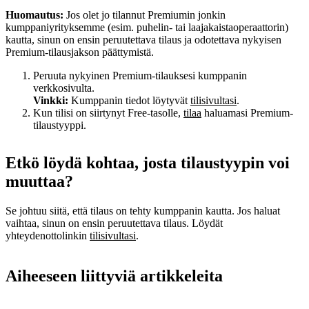
Huomautus:
Jos olet jo tilannut Premiumin jonkin
kumppaniyrityksemme (esim. puhelin‑ tai laajakaistaoperaattorin)
kautta, sinun on ensin peruutettava tilaus ja odotettava nykyisen
Premium-tilausjakson päättymistä.
Peruuta nykyinen Premium-tilauksesi kumppanin
verkkosivulta.
Vinkki:
Kumppanin tiedot löytyvät
tilisivultasi
.
Kun tilisi on siirtynyt Free-tasolle,
tilaa
haluamasi Premium-
tilaustyyppi.
Etkö löydä kohtaa, josta tilaustyypin voi
muuttaa?
Se johtuu siitä, että tilaus on tehty kumppanin kautta. Jos haluat
vaihtaa, sinun on ensin peruutettava tilaus. Löydät
yhteydenottolinkin
tilisivultasi
.
Aiheeseen liittyviä artikkeleita