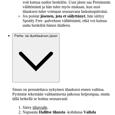
voit kutsua uuden henkilön. Uusi jäsen saa Premiumin
välittömästi ja hän tulee myös mukaan, kun uusi
tilauksesi tulee voimaan seuraavana laskutuspäivänä.
Jos poistat
jäsenen, jota et säilyttänyt
, hän siirtyy
Spotify Free ‑palveluun välittömästi, etkä voi kutsua
uutta henkilöä hänen tilalleen.
Perhe- tai duotilauksen jäsen
Sinun on peruutettava nykyinen tilauksesi ennen vaihtoa.
Pyrimme tekemään vaihtamisesta jatkossa helpompaa, mutta
tällä hetkellä se hoituu seuraavasti:
Siirry
tilisivulle
.
Napsauta
Hallitse tilausta
‑kohdassa
Vaihda