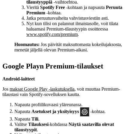
tilaustyyppiä
‑vaihtoehtoa.
Vieritä
Spotify Free
‑kohtaan ja napsauta
Peruuta
Premium
‑kohtaa.
Jatka peruutusvaiheita vahvistusviestiin asti.
Nyt kun tilisi on palannut ilmaistasolle, voit tilata
haluamasi Premium-tilaustyypin osoitteessa
www.spotify.com/premium
.
Huomautus:
Jos päivität maksuttomasta kokeilujaksosta,
menetät jäljellä olevan Premium-aikasi.
Google Playn Premium-tilaukset
Android-laitteet
Jos
maksat Google Play ‑laskutuksella
, voit muuttaa Premium-
tilaustasi vain Spotify-sovelluksen kautta.
Napauta profiilikuvaasi yläreunassa.
Napauta
Asetukset
ja yksityisyys
‑kohtaa.
Napauta
Tili
.
Valitse
Tilauksesi
-kohdassa
Näytä saatavilla olevat
tilaustyypit
.