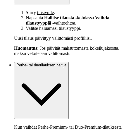
Siirry
tilisivulle
.
Napsauta
Hallitse tilausta
‑kohdassa
Vaihda
tilaustyyppiä
‑vaihtoehtoa.
Valitse haluamasi tilaustyyppi.
Uusi tilaus päivittyy välittömästi profiiliisi.
Huomautus:
Jos päivität maksuttomasta kokeilujaksosta,
maksu veloitetaan välittömästi.
Perhe- tai duotilauksen haltija
Kun vaihdat Perhe-Premium- tai Duo-Premium-tilauksesta