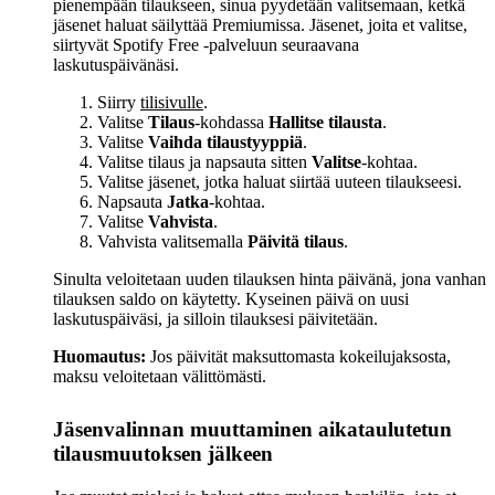
pienempään tilaukseen, sinua pyydetään valitsemaan, ketkä
jäsenet haluat säilyttää Premiumissa. Jäsenet, joita et valitse,
siirtyvät Spotify Free ‑palveluun seuraavana
laskutuspäivänäsi.
Siirry
tilisivulle
.
Valitse
Tilaus
-kohdassa
Hallitse tilausta
.
Valitse
Vaihda tilaustyyppiä
.
Valitse tilaus ja napsauta sitten
Valitse
-kohtaa.
Valitse jäsenet, jotka haluat siirtää uuteen tilaukseesi.
Napsauta
Jatka
-kohtaa.
Valitse
Vahvista
.
Vahvista valitsemalla
Päivitä tilaus
.
Sinulta veloitetaan uuden tilauksen hinta päivänä, jona vanhan
tilauksen saldo on käytetty. Kyseinen päivä on uusi
laskutuspäiväsi, ja silloin tilauksesi päivitetään.
Huomautus:
Jos päivität maksuttomasta kokeilujaksosta,
maksu veloitetaan välittömästi.
Jäsenvalinnan muuttaminen aikataulutetun
tilausmuutoksen jälkeen