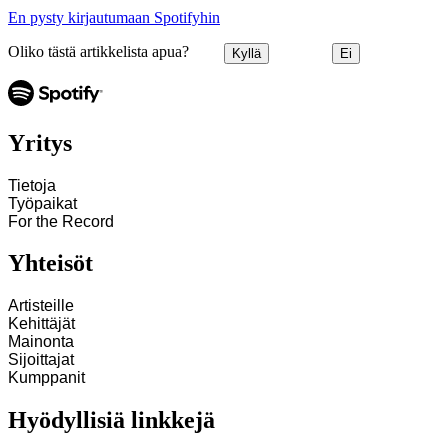
En pysty kirjautumaan Spotifyhin
Oliko tästä artikkelista apua?
Kyllä
Ei
Yritys
Tietoja
Työpaikat
For the Record
Yhteisöt
Artisteille
Kehittäjät
Mainonta
Sijoittajat
Kumppanit
Hyödyllisiä linkkejä