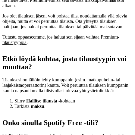
he menettävät Premium-etunsa seuraavasta maksupäivämäärästä
alkaen.
Jos olet tilauksen jäsen, voit poistaa tilisi noudattamalla yllä olevia
ohjeita, mutta et voi peruuttaa tilausta. Ota yhteyttä tilauksen
haltijaan, jos haluat peruuttaa tilauksen tai päivittää maksutavan.
Tutustu oppaaseemme, jos haluat sen sijaan vaihtaa
Premium-
tilaustyyppiä
.
Etkö löydä kohtaa, josta tilaustyypin voi
muuttaa?
Tilauksesi on tällöin tehty kumppanin (esim. matkapuhelin- tai
laajakaistaoperaattorin) kautta. Voit peruuttaa tilauksen kumppanin
kautta napsauttamalla tilisivullasi olevaa yhteystietolinkkiä:
Siirry
Hallitse tilausta
‑kohtaan
Tarkista
maksu
.
Onko sinulla Spotify Free ‑tili?