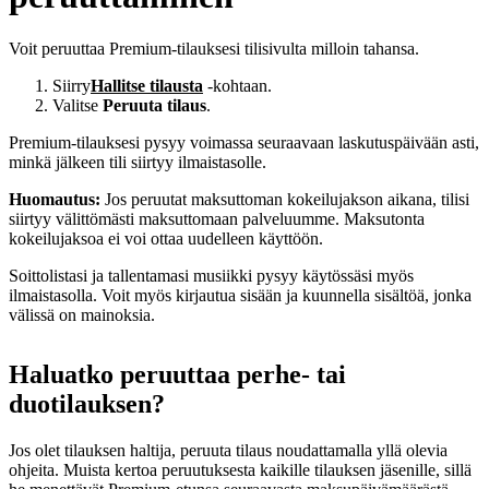
Voit peruuttaa Premium-tilauksesi tilisivulta milloin tahansa.
Siirry
Hallitse tilausta
-kohtaan.
Valitse
Peruuta tilaus
.
Premium‑tilauksesi pysyy voimassa seuraavaan laskutuspäivään asti,
minkä jälkeen tili siirtyy ilmaistasolle.
Huomautus:
Jos peruutat maksuttoman kokeilujakson aikana, tilisi
siirtyy välittömästi maksuttomaan palveluumme. Maksutonta
kokeilujaksoa ei voi ottaa uudelleen käyttöön.
Soittolistasi ja tallentamasi musiikki pysyy käytössäsi myös
ilmaistasolla. Voit myös kirjautua sisään ja kuunnella sisältöä, jonka
välissä on mainoksia.
Haluatko peruuttaa perhe‑ tai
duotilauksen?
Jos olet tilauksen haltija, peruuta tilaus noudattamalla yllä olevia
ohjeita. Muista kertoa peruutuksesta kaikille tilauksen jäsenille, sillä