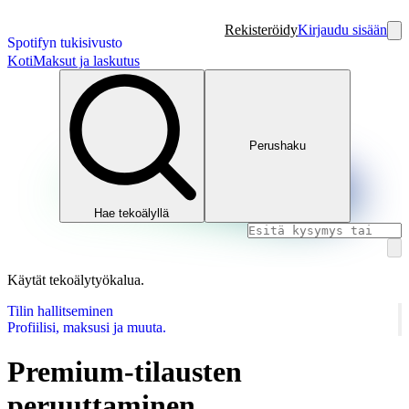
Rekisteröidy
Kirjaudu sisään
Spotifyn tukisivusto
Koti
Maksut ja laskutus
Perushaku
Hae tekoälyllä
Käytät tekoälytyökalua.
Tilin hallitseminen
Profiilisi, maksusi ja muuta.
Premium-tilausten
peruuttaminen