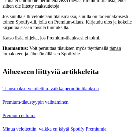
Tilillä ei tällöin ole peruutettavissa olevaa Premium‑tilausta, eikä
siihen ole liitetty maksutietoja.
Jos sinulta silti veloitetaan tilausmaksu, sinulla on todennäköisesti
toinen Spotify-tili, jolla on Premium-tilaus. Kirjaudu ulos ja kokeile
kirjautua sisään toisilla tunnuksilla.
Katso lisää ohjeita, jos
Premium-tilauksesi ei toimi
.
Huomautus:
Voit peruuttaa tilauksen myös täyttämällä
tämän
lomakkeen
ja lähettämällä sen Spotifylle.
Aiheeseen liittyviä artikkeleita
Tilausmaksu veloitettiin, vaikka peruutin tilauksen
Premium-tilaustyypin vaihtaminen
Premium ei toimi
Minua veloitettiin, vaikka en käytä Spotify Premiumia