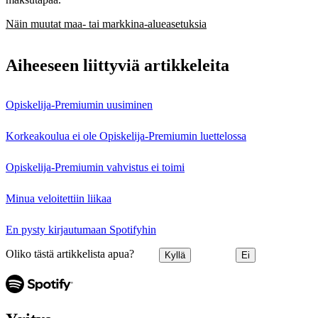
Näin muutat maa- tai markkina-alueasetuksia
Aiheeseen liittyviä artikkeleita
Opiskelija‑Premiumin uusiminen
Korkeakoulua ei ole Opiskelija‑Premiumin luettelossa
Opiskelija‑Premiumin vahvistus ei toimi
Minua veloitettiin liikaa
En pysty kirjautumaan Spotifyhin
Oliko tästä artikkelista apua?
Kyllä
Ei