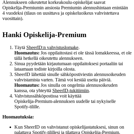
Alennukseen oikeutetut korkeakoulu‑opiskelijat saavat
Opiskelija‑Premiumin ansiosta Premiumin alennushintaan enintään
4 vuodeksi (tilaus on uusittava ja opiskeluoikeus vahvistettava
vuosittain).
Hanki Opiskelija-Premium
Täytä
SheerID:n vahvistuslomake
.
Huomautus:
Jos oppilaitostasi ei ole tässä lomakkeessa, et ole
tällä hetkellä oikeutettu alennukseen.
Sinua pyydetään kirjautumaan oppilaitoksesi portaaliin tai
lataamaan todiste kirjoilla olosta.
SheerID lähettää sinulle sähköpostiviestin alennusoikeuden
vahvistamista varten. Tämä voi kestää useita päiviä.
Huomautus:
Jos sinulla on ongelmia alennusoikeuden
kanssa, ota yhteyttä
SheerID‑tukitiimiin
.
Vahvistussähköpostissa voit käyttää
Opiskelija‑Premium‑alennuksen uudelle tai nykyiselle
Spotify‑tilille.
Huomautuksia:
Kun SheerID on vahvistanut opiskelijastatuksesi, sinun on
palattava Spotify-tilillesi ja tilattava Opiskelija-Premium.