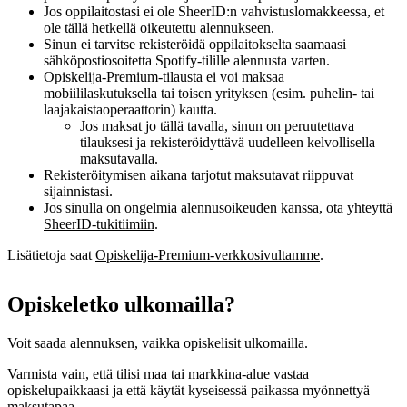
Jos oppilaitostasi ei ole SheerID:n vahvistuslomakkeessa, et
ole tällä hetkellä oikeutettu alennukseen.
Sinun ei tarvitse rekisteröidä oppilaitokselta saamaasi
sähköpostiosoitetta Spotify‑tilille alennusta varten.
Opiskelija‑Premium‑tilausta ei voi maksaa
mobiililaskutuksella tai toisen yrityksen (esim. puhelin‑ tai
laajakaistaoperaattorin) kautta.
Jos maksat jo tällä tavalla, sinun on peruutettava
tilauksesi ja rekisteröidyttävä uudelleen kelvollisella
maksutavalla.
Rekisteröitymisen aikana tarjotut maksutavat riippuvat
sijainnistasi.
Jos sinulla on ongelmia alennusoikeuden kanssa, ota yhteyttä
SheerID‑tukitiimiin
.
Lisätietoja saat
Opiskelija‑Premium‑verkkosivultamme
.
Opiskeletko ulkomailla?
Voit saada alennuksen, vaikka opiskelisit ulkomailla.
Varmista vain, että tilisi maa tai markkina‑alue vastaa
opiskelupaikkaasi ja että käytät kyseisessä paikassa myönnettyä
maksutapaa.