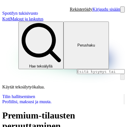
Rekisteröidy
Kirjaudu sisään
Spotifyn tukisivusto
Koti
Maksut ja laskutus
Perushaku
Hae tekoälyllä
Käytät tekoälytyökalua.
Tilin hallitseminen
Profiilisi, maksusi ja muuta.
Premium-tilausten
peruuttaminen