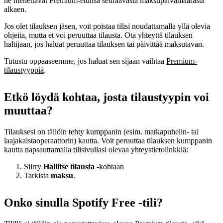
he menettävät Premium-etunsa seuraavasta maksupäivämäärästä
alkaen.
Jos olet tilauksen jäsen, voit poistaa tilisi noudattamalla yllä olevia
ohjeita, mutta et voi peruuttaa tilausta. Ota yhteyttä tilauksen
haltijaan, jos haluat peruuttaa tilauksen tai päivittää maksutavan.
Tutustu oppaaseemme, jos haluat sen sijaan vaihtaa
Premium-
tilaustyyppiä
.
Etkö löydä kohtaa, josta tilaustyypin voi
muuttaa?
Tilauksesi on tällöin tehty kumppanin (esim. matkapuhelin- tai
laajakaistaoperaattorin) kautta. Voit peruuttaa tilauksen kumppanin
kautta napsauttamalla tilisivullasi olevaa yhteystietolinkkiä:
Siirry
Hallitse tilausta
‑kohtaan
Tarkista
maksu
.
Onko sinulla Spotify Free ‑tili?