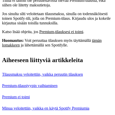
Tilillä ei tällöin ole peruutettavissa olevaa Premium‑tilausta, eikä
siihen ole liitetty maksutietoja.
Jos sinulta silti veloitetaan tilausmaksu, sinulla on todennäköisesti
toinen Spotify-tili, jolla on Premium-tilaus. Kirjaudu ulos ja kokeile
kirjautua sisään toisilla tunnuksilla.
Katso lisää ohjeita, jos
Premium-tilauksesi ei toimi
.
Huomautus:
Voit peruuttaa tilauksen myös täyttämällä
tämän
lomakkeen
ja lähettämällä sen Spotifylle.
Aiheeseen liittyviä artikkeleita
Tilausmaksu veloitettiin, vaikka peruutin tilauksen
Premium-tilaustyypin vaihtaminen
Premium ei toimi
Minua veloitettiin, vaikka en käytä Spotify Premiumia