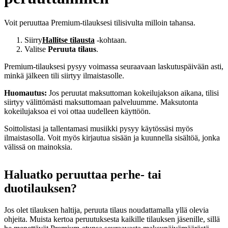
Voit peruuttaa Premium-tilauksesi tilisivulta milloin tahansa.
Siirry
Hallitse tilausta
-kohtaan.
Valitse
Peruuta tilaus
.
Premium‑tilauksesi pysyy voimassa seuraavaan laskutuspäivään asti,
minkä jälkeen tili siirtyy ilmaistasolle.
Huomautus:
Jos peruutat maksuttoman kokeilujakson aikana, tilisi
siirtyy välittömästi maksuttomaan palveluumme. Maksutonta
kokeilujaksoa ei voi ottaa uudelleen käyttöön.
Soittolistasi ja tallentamasi musiikki pysyy käytössäsi myös
ilmaistasolla. Voit myös kirjautua sisään ja kuunnella sisältöä, jonka
välissä on mainoksia.
Haluatko peruuttaa perhe‑ tai
duotilauksen?
Jos olet tilauksen haltija, peruuta tilaus noudattamalla yllä olevia
ohjeita. Muista kertoa peruutuksesta kaikille tilauksen jäsenille, sillä