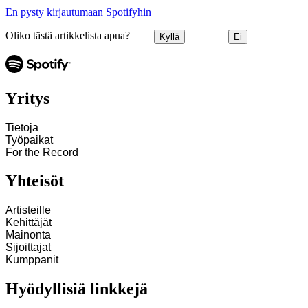
En pysty kirjautumaan Spotifyhin
Oliko tästä artikkelista apua?
Kyllä
Ei
Yritys
Tietoja
Työpaikat
For the Record
Yhteisöt
Artisteille
Kehittäjät
Mainonta
Sijoittajat
Kumppanit
Hyödyllisiä linkkejä