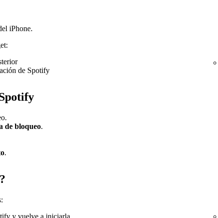
del iPhone.
et:
terior
cación de Spotify
Spotify
eo.
a
de bloqueo
.
to
.
s?
:
ify y vuelve a iniciarla.