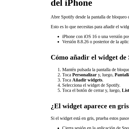
del iPhone
Abre Spotify desde la pantalla de bloqueo 
Esto es lo que necesitas para añadir el widg
iPhone con iOS 16 o una versión pos
Versión 8.8.26 o posterior de la apli
Cómo añadir el widget de 
Mantén pulsada la pantalla de bloqu
Toca
Personalizar
y, luego,
Pantall
Toca
Añadir widgets
.
Selecciona el widget de Spotify.
Toca el botón de cerrar y, luego,
Lis
¿El widget aparece en gri
Si el widget está en gris, prueba estos pasos
Cierra sesión en la aplicación de Spot