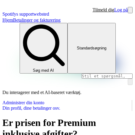
Tilmeld dig
Log på
Spotifys supportwebsted
Hjem
Betalinger og fakturering
Standardsøgning
Søg med AI
Du interagerer med et AI-baseret værktøj.
Administrer din konto
Din profil, dine betalinger osv.
Er prisen for Premium
inklusive afgifter?