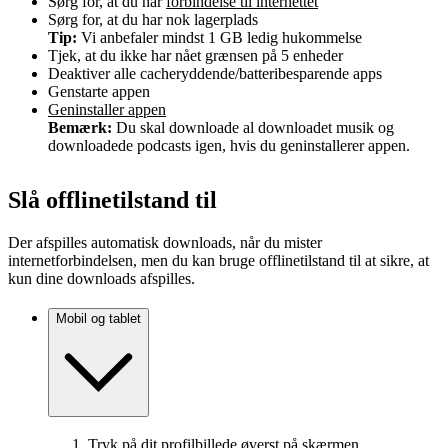
Sørg for, at du har
forbindelse til internettet
Sørg for, at du har nok lagerplads
Tip:
Vi anbefaler mindst 1 GB ledig hukommelse
Tjek, at du ikke har nået grænsen på 5 enheder
Deaktiver alle cacheryddende/batteribesparende apps
Genstarte appen
Geninstaller appen
Bemærk:
Du skal downloade al downloadet musik og
downloadede podcasts igen, hvis du geninstallerer appen.
Slå offlinetilstand til
Der afspilles automatisk downloads, når du mister
internetforbindelsen, men du kan bruge offlinetilstand til at sikre, at
kun dine downloads afspilles.
Mobil og tablet
Tryk på dit profilbillede øverst på skærmen.