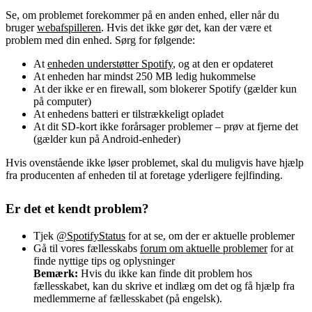
Se, om problemet forekommer på en anden enhed, eller når du
bruger
webafspilleren
. Hvis det ikke gør det, kan der være et
problem med din enhed. Sørg for følgende:
At
enheden understøtter Spotify
, og at den er opdateret
At enheden har mindst 250 MB ledig hukommelse
At der ikke er en firewall, som blokerer Spotify (gælder kun
på computer)
At enhedens batteri er tilstrækkeligt opladet
At dit SD-kort ikke forårsager problemer – prøv at fjerne det
(gælder kun på Android-enheder)
Hvis ovenstående ikke løser problemet, skal du muligvis have hjælp
fra producenten af enheden til at foretage yderligere fejlfinding.
Er det et kendt problem?
Tjek
@SpotifyStatus
for at se, om der er aktuelle problemer
Gå til vores fællesskabs
forum om aktuelle problemer
for at
finde nyttige tips og oplysninger
Bemærk:
Hvis du ikke kan finde dit problem hos
fællesskabet, kan du skrive et indlæg om det og få hjælp fra
medlemmerne af fællesskabet (på engelsk).