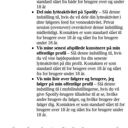
standard slået fra både for brugere over og under
18 år
Del min lytteaktivitet på Spotify
– Slå denne
indstilling til, hvis du vil dele din lytteaktivitet i
dine følgeres feed for venneaktivitet. Privat
session (ovenover) overskriver denne indstilling
midlertidigt. Kontakten er som standard slået til
for brugere over 18 år og slået fra for brugere
under 18 år.
Vis mine senest afspillede kunstnere på min
offentlige profil
– Slå denne indstilling til, hvis
du vil vise højdepunkter fra din seneste
lytteaktivitet på din profil. Kontakten er som
standard slået til for brugere over 18 år og slået
fra for brugere under 18 år.
Vis min liste over følgere og brugere, jeg
følger på min offentlige profil
– Slå denne
indstilling til i mobilindstillingerne, hvis du vil
give Spotify-brugere tilladelse til at se, hvilke
andre brugere du følger, og hvilke brugere der
følger dig. Kontakten er som standard slået til for
brugere over 18 år og slået fra for brugere under
18 år.