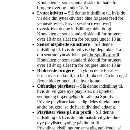
Kontakten er som standard slået fra både for
brugere over og under 18 år.
Lytteaktivitet
– Slå denne indstilling til, hvis du
vil dele din lytteaktivitet i dine følgeres feed for
venneaktivitet. Privat session (ovenover)
overskriver denne indstilling midlertidigt.
Kontakten er som standard slået til for brugere
over 18 år og slået fra for brugere under 18 år.
Senest afspillede kunstnere
– Slå denne
indstilling til, hvis du vil vise højdepunkter fra
din seneste lytteaktivitet på
din Spotify-profil
.
Kontakten er som standard slået til for brugere
over 18 år og slået fra for brugere under 18 år
Blokerede brugere
– Tryk på dette for at se
listen over de konti, du har blokeret. Du kan også
fjerne blokeringen af enhver konto.
Offentlige playlister
– Slå denne indstilling til,
hvis du vil gøre nye playlister, du opretter,
synlige og tilgængelige for alle på Spotify.
Private playlister kan stadig deles direkte med
andre brugere, så de har individuel adgang.
Playlister vises på din profil
– Slå denne
indstilling til, hvis du automatisk vil gøre dine
nye playlister synlige på din profil.
Privatlivsindstillingerne er stadig gældende, så