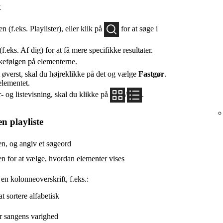
k
 (f.eks. Playlister), eller klik på
for at søge i
f.eks. Af dig) for at få mere specifikke resultater.
kefølgen på elementerne.
t øverst, skal du højreklikke på det og vælge
Fastgør
.
elementet.
r- og listevisning, skal du klikke på
/
.
en playliste
n, og angiv et søgeord
n for at vælge, hvordan elementer vises
en kolonneoverskrift, f.eks.:
at sortere alfabetisk
er sangens varighed