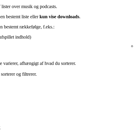
af lister over musik og podcasts.
 en bestemt liste eller
kun vise downloads
.
 en bestemt rækkefølge, f.eks.:
afspillet indhold)
ne varierer, afhængigt af hvad du sorterer.
rterer og filtrerer.
k