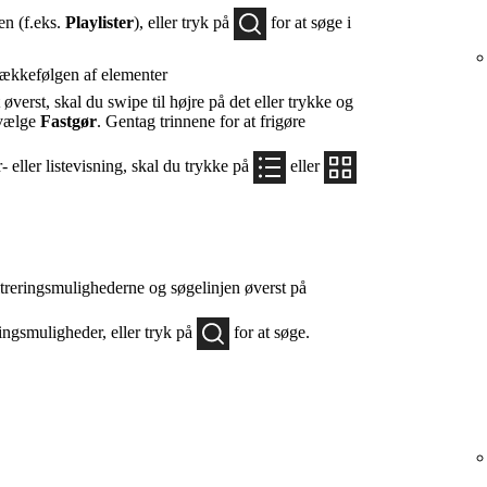
en (f.eks.
Playlister
), eller tryk på
for at søge i
rækkefølgen af elementer
 øverst, skal du swipe til højre på det eller trykke og
 vælge
Fastgør
. Gentag trinnene for at frigøre
- eller listevisning, skal du trykke på
eller
iltreringsmulighederne og søgelinjen øverst på
eringsmuligheder, eller tryk på
for at søge.