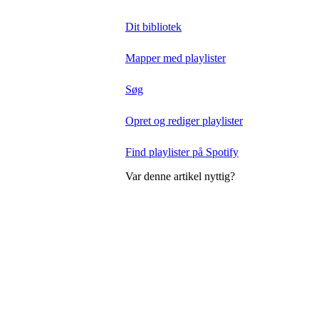
Dit bibliotek
Mapper med playlister
Søg
Opret og rediger playlister
Find playlister på Spotify
Var denne artikel nyttig?