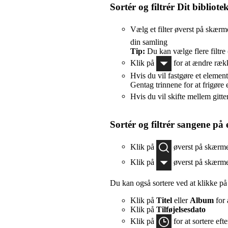
Sortér og filtrér Dit bibliote
Vælg et filter øverst på skærmen
din samling
Tip:
Du kan vælge flere filtre (
Klik på
for at ændre ræk
Hvis du vil fastgøre et elemen
Gentag trinnene for at frigøre 
Hvis du vil skifte mellem gitte
Sortér og filtrér sangene på 
Klik på
øverst på skærme
Klik på
øverst på skærme
Du kan også sortere ved at klikke på 
Klik på
Titel
eller
Album
for 
Klik på
Tilføjelsesdato
Klik på
for at sortere eft