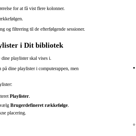
else for at få vist flere kolonner.
rækkefølgen.
g og filtrering til de efterfølgende sessioner.
ister i Dit bibliotek
ne playlister skal vises i.
 på dine playlister i computerappen, men
lister:
lteret
Playlister
.
 vælg
Brugerdefineret rækkefølge
.
ukne placering.