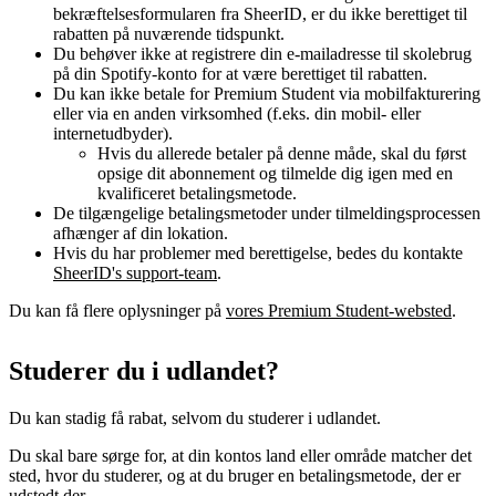
bekræftelsesformularen fra SheerID, er du ikke berettiget til
rabatten på nuværende tidspunkt.
Du behøver ikke at registrere din e-mailadresse til skolebrug
på din Spotify-konto for at være berettiget til rabatten.
Du kan ikke betale for Premium Student via mobilfakturering
eller via en anden virksomhed (f.eks. din mobil- eller
internetudbyder).
Hvis du allerede betaler på denne måde, skal du først
opsige dit abonnement og tilmelde dig igen med en
kvalificeret betalingsmetode.
De tilgængelige betalingsmetoder under tilmeldingsprocessen
afhænger af din lokation.
Hvis du har problemer med berettigelse, bedes du kontakte
SheerID's support-team
.
Du kan få flere oplysninger på
vores Premium Student-websted
.
Studerer du i udlandet?
Du kan stadig få rabat, selvom du studerer i udlandet.
Du skal bare sørge for, at din kontos land eller område matcher det
sted, hvor du studerer, og at du bruger en betalingsmetode, der er
udstedt der.