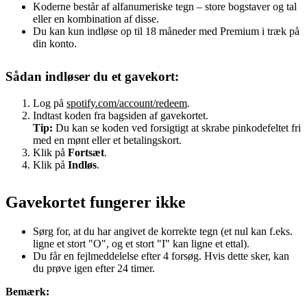
Koderne består af alfanumeriske tegn – store bogstaver og tal
eller en kombination af disse.
Du kan kun indløse op til 18 måneder med Premium i træk på
din konto.
Sådan indløser du et gavekort:
Log på
spotify.com/account/redeem
.
Indtast koden fra bagsiden af gavekortet.
Tip:
Du kan se koden ved forsigtigt at skrabe pinkodefeltet fri
med en mønt eller et betalingskort.
Klik på
Fortsæt
.
Klik på
Indløs
.
Gavekortet fungerer ikke
Sørg for, at du har angivet de korrekte tegn (et nul kan f.eks.
ligne et stort "O", og et stort "I" kan ligne et ettal).
Du får en fejlmeddelelse efter 4 forsøg. Hvis dette sker, kan
du prøve igen efter 24 timer.
Bemærk: