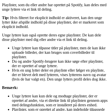
Playlister, som du eller andre har oprettet på Spotify, kan deles med
unge lyttere via et link til deling.
Tip:
Hvis filteret for eksplicit indhold er aktiveret, kan den unge
lytter ikke afspille indhold på disse playlister, der er markeret som
eksplicit indhold.
Unge lyttere kan også oprette deres egne playlister. De kan dele
disse playlister med dig eller andre via et link til deling.
Unge lyttere kan tilpasse titler på playlister, men de kan ikke
uploade billeder, der kan bruges som coverbilleder til
playlister.
Du og andre Spotify-brugere kan ikke søge efter playlister,
der er oprettet af unge lyttere.
Hvis en ung lytter deler en playliste eller følger en playliste,
der er blevet delt med lytteren, vises lytterens navn og avatar
(hvis de har valgt en). Den unge lytters profil deles dog ikke.
Bemærk:
Unge lyttere kan kun dele og modtage playlister, der er
oprettet af andre, via et direkte link til playlisten gennem apps
med delingsfunktion, som er installeret på deres enhed.
Playlister, som er oprettet af andre, kan indeholde tilpassede