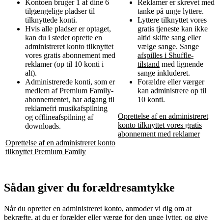
Kontoen bruger 1 af dine 6
Reklamer er skrevet med
tilgængelige pladser til
tanke på unge lyttere.
tilknyttede konti.
Lyttere tilknyttet vores
Hvis alle pladser er optaget,
gratis tjeneste kan ikke
kan du i stedet oprette en
altid skifte sang eller
administreret konto tilknyttet
vælge sange. Sange
vores gratis abonnement med
afspilles i Shuffle-
reklamer (op til 10 konti i
tilstand
med lignende
alt).
sange inkluderet.
Administrerede konti, som er
Forældre eller værger
medlem af Premium Family-
kan administrere op til
abonnementet, har adgang til
10 konti.
reklamefri musikafspilning
Oprettelse af en administreret
og offlineafspilning af
konto tilknyttet vores gratis
downloads.
abonnement med reklamer
Oprettelse af en administreret konto
tilknyttet Premium Family
Sådan giver du forældresamtykke
Når du opretter en administreret konto, anmoder vi dig om at
bekræfte, at du er forælder eller værge for den unge lytter, og give