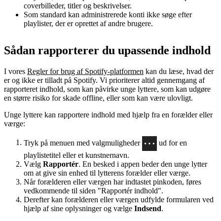
coverbilleder, titler og beskrivelser.
Som standard kan administrerede konti ikke søge efter
playlister, der er oprettet af andre brugere.
Sådan rapporterer du upassende indhold
I vores
Regler for brug af Spotify-platformen
kan du læse, hvad der
er og ikke er tilladt på Spotify. Vi prioriterer altid gennemgang af
rapporteret indhold, som kan påvirke unge lyttere, som kan udgøre
en større risiko for skade offline, eller som kan være ulovligt.
Unge lyttere kan rapportere indhold med hjælp fra en forælder eller
værge:
Tryk på menuen med valgmuligheder
ud for en
playlistetitel eller et kunstnernavn.
Vælg
Rapportér
. En besked i appen beder den unge lytter
om at give sin enhed til lytterens forælder eller værge.
Når forælderen eller værgen har indtastet pinkoden, føres
vedkommende til siden "Rapportér indhold".
Derefter kan forælderen eller værgen udfylde formularen ved
hjælp af sine oplysninger og vælge
Indsend
.