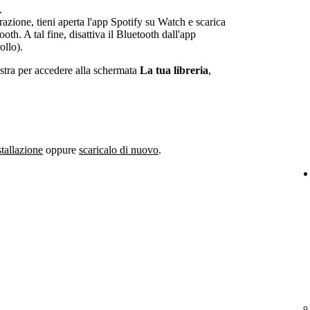
.
erazione, tieni aperta l'app Spotify su Watch e scarica
oth. A tal fine, disattiva il Bluetooth dall'app
ollo).
estra per accedere alla schermata
La tua libreria
,
stallazione
oppure
scaricalo di nuovo
.