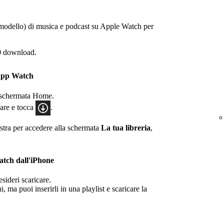
 modello) di musica e podcast su Apple Watch per
100 download.
'app Watch
a schermata Home.
care e tocca
.
estra per accedere alla schermata
La tua libreria
,
atch dall'iPhone
sideri scaricare.
, ma puoi inserirli in una playlist e scaricare la