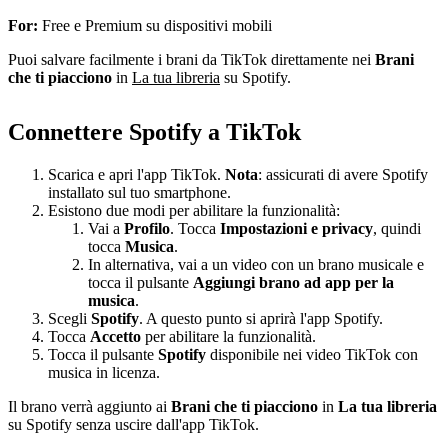
For:
Free e Premium su dispositivi mobili
Puoi salvare facilmente i brani da TikTok direttamente nei
Brani
che ti piacciono
in
La tua libreria
su Spotify.
Connettere Spotify a TikTok
Scarica e apri l'app TikTok.
Nota
: assicurati di avere Spotify
installato sul tuo smartphone.
Esistono due modi per abilitare la funzionalità:
Vai a
Profilo
. Tocca
Impostazioni e privacy
, quindi
tocca
Musica
.
In alternativa, vai a un video con un brano musicale e
tocca il pulsante
Aggiungi brano ad app per la
musica
.
Scegli
Spotify
. A questo punto si aprirà l'app Spotify.
Tocca
Accetto
per abilitare la funzionalità.
Tocca il pulsante
Spotify
disponibile nei video TikTok con
musica in licenza.
Il brano verrà aggiunto ai
Brani che ti piacciono
in
La tua libreria
su Spotify senza uscire dall'app TikTok.