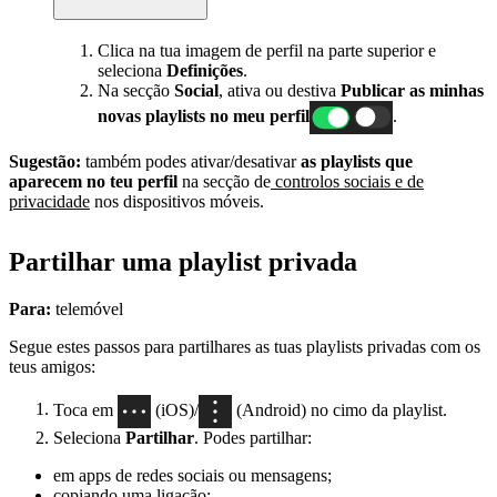
Clica na tua imagem de perfil na parte superior e
seleciona
Definições
.
Na secção
Social
, ativa ou destiva
Publicar as minhas
novas playlists no meu perfil
.
Sugestão:
também podes ativar/desativar
as playlists que
aparecem no teu perfil
na secção de
controlos sociais e de
privacidade
nos dispositivos móveis.
Partilhar uma playlist privada
Para:
telemóvel
Segue estes passos para partilhares as tuas playlists privadas com os
teus amigos:
Toca em
(iOS)/
(Android) no cimo da playlist.
Seleciona
Partilhar
. Podes partilhar:
em apps de redes sociais ou mensagens;
copiando uma ligação;