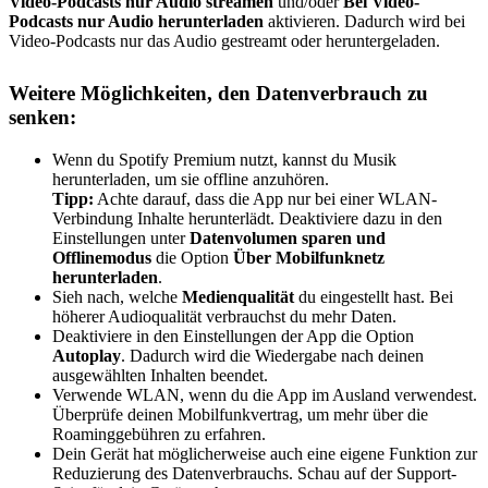
Video-Podcasts nur Audio streamen
und/oder
Bei Video-
Podcasts nur Audio herunterladen
aktivieren. Dadurch wird bei
Video-Podcasts nur das Audio gestreamt oder heruntergeladen.
Weitere Möglichkeiten, den Datenverbrauch zu
senken:
Wenn du Spotify Premium nutzt, kannst du Musik
herunterladen, um sie offline anzuhören.
Tipp:
Achte darauf, dass die App nur bei einer WLAN-
Verbindung Inhalte herunterlädt. Deaktiviere dazu in den
Einstellungen unter
Datenvolumen sparen und
Offlinemodus
die Option
Über Mobilfunknetz
herunterladen
.
Sieh nach, welche
Medienqualität
du eingestellt hast. Bei
höherer Audioqualität verbrauchst du mehr Daten.
Deaktiviere in den Einstellungen der App die Option
Autoplay
. Dadurch wird die Wiedergabe nach deinen
ausgewählten Inhalten beendet.
Verwende WLAN, wenn du die App im Ausland verwendest.
Überprüfe deinen Mobilfunkvertrag, um mehr über die
Roaminggebühren zu erfahren.
Dein Gerät hat möglicherweise auch eine eigene Funktion zur
Reduzierung des Datenverbrauchs. Schau auf der Support-