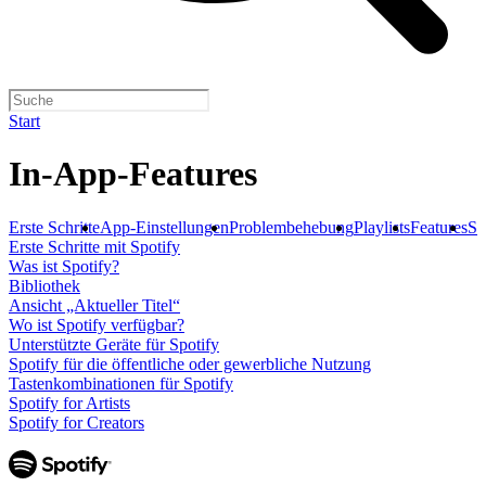
Start
In-App-Features
Erste Schritte
App-Einstellungen
Problembehebung
Playlists
Features
So
Erste Schritte mit Spotify
Was ist Spotify?
Bibliothek
Ansicht „Aktueller Titel“
Wo ist Spotify verfügbar?
Unterstützte Geräte für Spotify
Spotify für die öffentliche oder gewerbliche Nutzung
Tastenkombinationen für Spotify
Spotify for Artists
Spotify for Creators