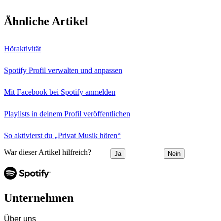
Ähnliche Artikel
Höraktivität
Spotify Profil verwalten und anpassen
Mit Facebook bei Spotify anmelden
Playlists in deinem Profil veröffentlichen
So aktivierst du „Privat Musik hören“
War dieser Artikel hilfreich?
Ja
Nein
Unternehmen
Über uns