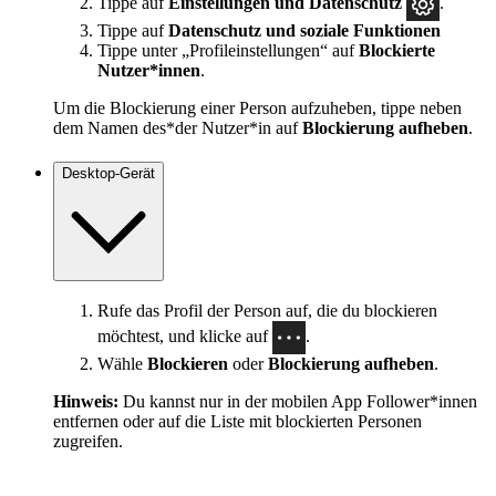
Tippe auf
Einstellungen und Datenschutz
.
Tippe auf
Datenschutz und soziale Funktionen
Tippe unter „Profileinstellungen“ auf
Blockierte
Nutzer*innen
.
Um die Blockierung einer Person aufzuheben, tippe neben
dem Namen des*der Nutzer*in auf
Blockierung aufheben
.
Desktop-Gerät
Rufe das Profil der Person auf, die du blockieren
möchtest, und klicke auf
.
Wähle
Blockieren
oder
Blockierung aufheben
.
Hinweis:
Du kannst nur in der mobilen App Follower*innen
entfernen oder auf die Liste mit blockierten Personen
zugreifen.