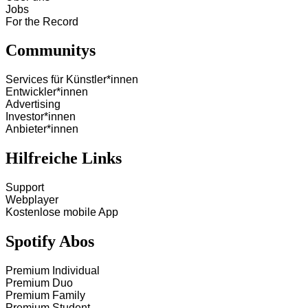
Jobs
For the Record
Communitys
Services für Künstler*innen
Entwickler*innen
Advertising
Investor*innen
Anbieter*innen
Hilfreiche Links
Support
Webplayer
Kostenlose mobile App
Spotify Abos
Premium Individual
Premium Duo
Premium Family
Premium Student