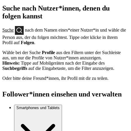
Suche nach Nutzer*innen, denen du
folgen kannst
Suche
nach dem Namen eines*einer Nutzer*in und wähle die
Person aus, der du folgen möchtest. Tippe oder klicke in ihrem
Profil auf
Folgen
.
Wähle bei der Suche
Profile
aus den Filtern unter der Suchleiste
aus, um nur die Profile von Nutzer*innen anzuzeigen.
Hinweis:
Tippe auf Mobilgeräten nach der Eingabe des
Suchbegriffs
auf die Eingabetaste, um die Filter anzuzeigen.
Oder bitte deine Freund*innen, ihr Profil mit dir zu teilen.
Follower*innen einsehen und verwalten
Smartphones und Tablets