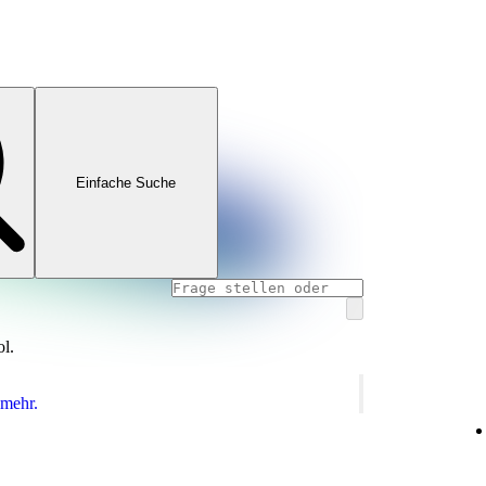
Einfache Suche
ol.
 mehr.