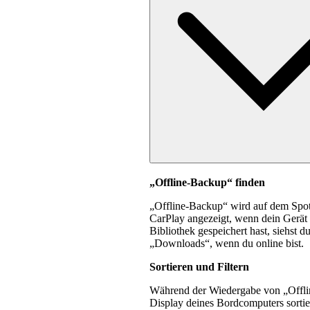
„Offline-Backup“ finden
„Offline-Backup“ wird auf dem Spot
CarPlay angezeigt, wenn dein Gerät 
Bibliothek gespeichert hast, siehst d
„Downloads“, wenn du online bist.
Sortieren und Filtern
Während der Wiedergabe von „Offlin
Display deines Bordcomputers sortie