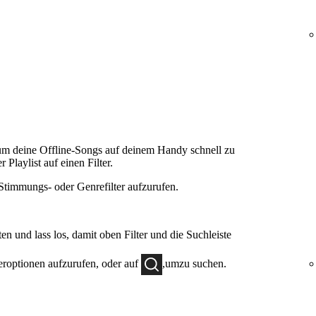
um deine Offline-Songs auf deinem Handy schnell zu
Playlist auf einen Filter.
Stimmungs- oder Genrefilter aufzurufen.
n und lass los, damit oben Filter und die Suchleiste
eroptionen aufzurufen, oder auf
,umzu suchen.