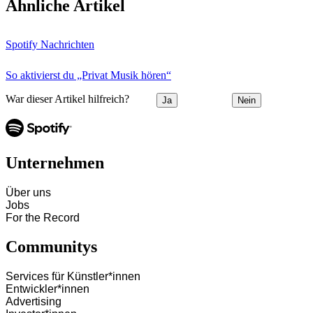
Ähnliche Artikel
Spotify Nachrichten
So aktivierst du „Privat Musik hören“
War dieser Artikel hilfreich?
Ja
Nein
Unternehmen
Über uns
Jobs
For the Record
Communitys
Services für Künstler*innen
Entwickler*innen
Advertising