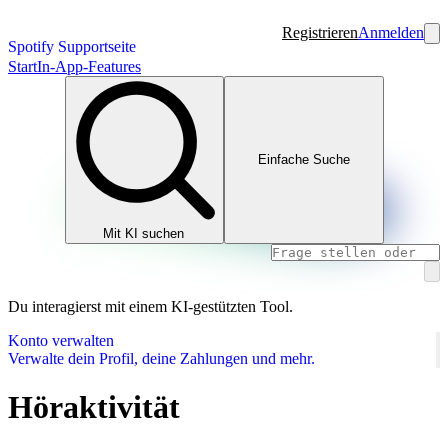
Registrieren
Anmelden
Spotify Supportseite
Start
In-App-Features
Einfache Suche
Mit KI suchen
Du interagierst mit einem KI-gestützten Tool.
Konto verwalten
Verwalte dein Profil, deine Zahlungen und mehr.
Höraktivität