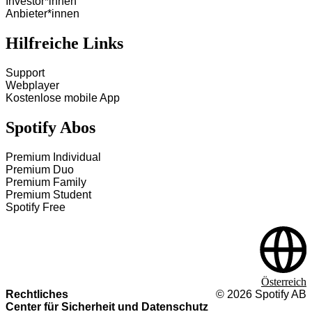
Investor*innen
Anbieter*innen
Hilfreiche Links
Support
Webplayer
Kostenlose mobile App
Spotify Abos
Premium Individual
Premium Duo
Premium Family
Premium Student
Spotify Free
Österreich
Rechtliches
©
2026
Spotify AB
Center für Sicherheit und Datenschutz