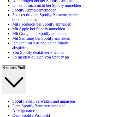
Änderungen bei der Spotify Anmeldung
Ich kann mich nicht bei Spotify anmelden
Spotify Anmeldemethoden
So setzt du dein Spotify Passwort zurück
oder änderst es
Mit Facebook bei Spotify anmelden
Mit Apple bei Spotify anmelden
Mit Google bei Spotify anmelden
Mit Samsung bei Spotify anmelden
Ich kann im Ausland keine Inhalte
abspielen
Von Spotify deaktivierte Konten
So meldest du dich von Spotify ab
Hilfe zum Profil
Spotify Profil verwalten und anpassen
Dein Spotify Benutzername und
Anzeigename
Dein Spotify Profilbild