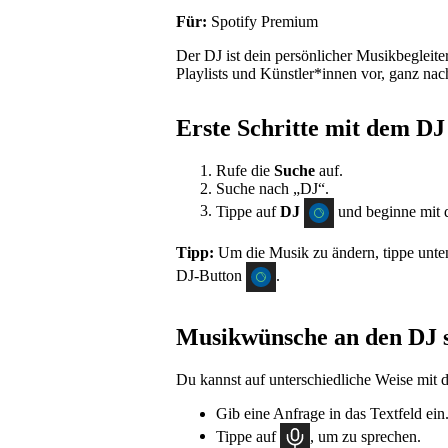
Für:
Spotify Premium
Der DJ ist dein persönlicher Musikbegleiter.
Playlists und Künstler*innen vor, ganz n
Erste Schritte mit dem DJ
Rufe die
Suche
auf.
Suche nach „DJ“.
Tippe auf
DJ
und beginne mit 
Tipp:
Um die Musik zu ändern, tippe unten
DJ-Button
.
Musikwünsche an den DJ 
Du kannst auf unterschiedliche Weise mit 
Gib eine Anfrage in das Textfeld ein
Tippe auf
, um zu sprechen.