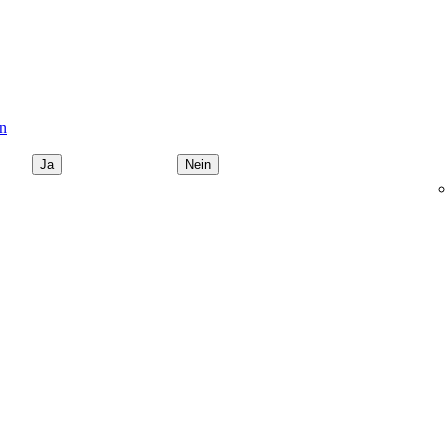
en
Ja
Nein