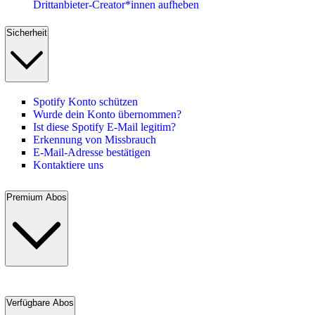
Drittanbieter-Creator*innen aufheben
Sicherheit
Spotify Konto schützen
Wurde dein Konto übernommen?
Ist diese Spotify E-Mail legitim?
Erkennung von Missbrauch
E-Mail-Adresse bestätigen
Kontaktiere uns
Premium Abos
Verfügbare Abos