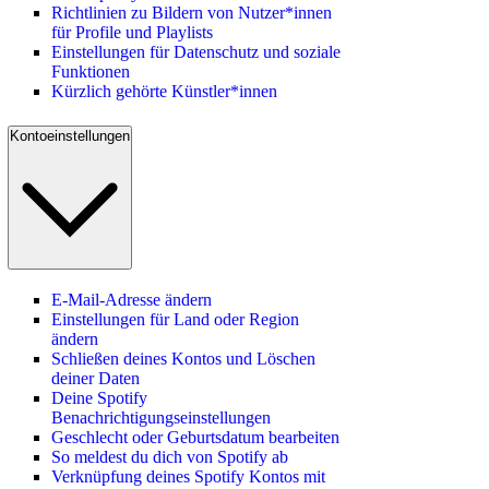
Richtlinien zu Bildern von Nutzer*innen
für Profile und Playlists
Einstellungen für Datenschutz und soziale
Funktionen
Kürzlich gehörte Künstler*innen
Kontoeinstellungen
E-Mail-Adresse ändern
Einstellungen für Land oder Region
ändern
Schließen deines Kontos und Löschen
deiner Daten
Deine Spotify
Benachrichtigungseinstellungen
Geschlecht oder Geburtsdatum bearbeiten
So meldest du dich von Spotify ab
Verknüpfung deines Spotify Kontos mit