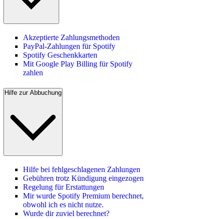
Akzeptierte Zahlungsmethoden
PayPal-Zahlungen für Spotify
Spotify Geschenkkarten
Mit Google Play Billing für Spotify
zahlen
Hilfe zur Abbuchung
Hilfe bei fehlgeschlagenen Zahlungen
Gebühren trotz Kündigung eingezogen
Regelung für Erstattungen
Mir wurde Spotify Premium berechnet,
obwohl ich es nicht nutze.
Wurde dir zuviel berechnet?