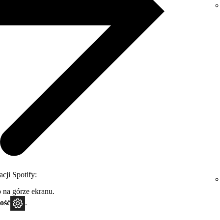
cji Spotify:
 na górze ekranu.
ość
.