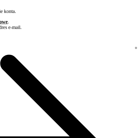
ie konta.
bowe
.
res e-mail.