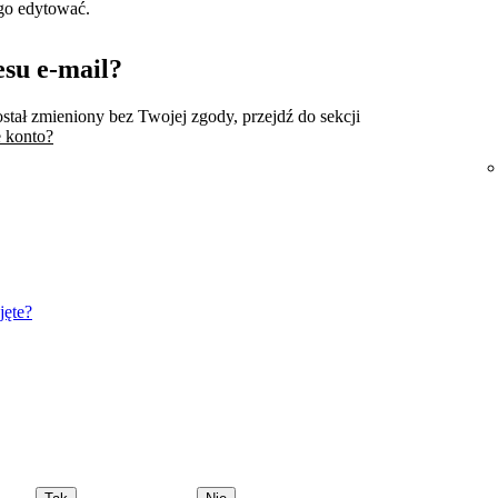
 go edytować.
esu e-mail?
ostał zmieniony bez Twojej zgody, przejdź do sekcji
e konto?
jęte?