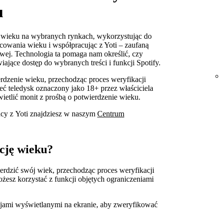
u
i wieku na wybranych rynkach, wykorzystując do
cowania wieku i współpracując z Yoti – zaufaną
owej. Technologia ta pomaga nam określić, czy
jące dostęp do wybranych treści i funkcji Spotify.
rdzenie wieku, przechodząc proces weryfikacji
eć teledysk oznaczony jako 18+ przez właściciela
ietlić monit z prośbą o potwierdzenie wieku.
acy z Yoti znajdziesz w naszym
Centrum
cję wieku?
erdzić swój wiek, przechodząc proces weryfikacji
ożesz korzystać z funkcji objętych ograniczeniami
kcjami wyświetlanymi na ekranie, aby zweryfikować