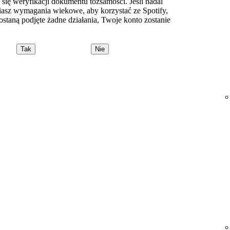
 się weryfikacji dokumentu tożsamości. Jeśli nadal
łniasz wymagania wiekowe, aby korzystać ze Spotify,
zostaną podjęte żadne działania, Twoje konto zostanie
Tak
Nie