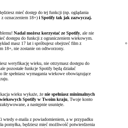
ędziesz mieć dostęp do tej funkcji (np. oglądania
w z oznaczeniem 18+)
i Spotify tak jak zazwyczaj.
oblemu!
Nadal możesz korzystać ze Spotify
, ale nie
ieć dostępu do funkcji z ograniczeniem wiekowym.
zykład masz 17 lat i spróbujesz obejrzeć film z
m 18+, nie zostanie on odtworzony.
niesz weryfikację wieku, nie otrzymasz dostępu do
, ale pozostałe funkcje Spotify będą działać
 o ile spełniasz wymagania wiekowe obowiązujące
raju.
fikacja wieku wykaże, że
nie spełniasz minimalnych
iekowych Spotify w Twoim kraju
, Twoje konto
ezaktywowane, a następnie usunięte.
 wtedy e-maila z powiadomieniem, a w przypadku
iła pomyłka, będziesz mieć możliwość potwierdzenia