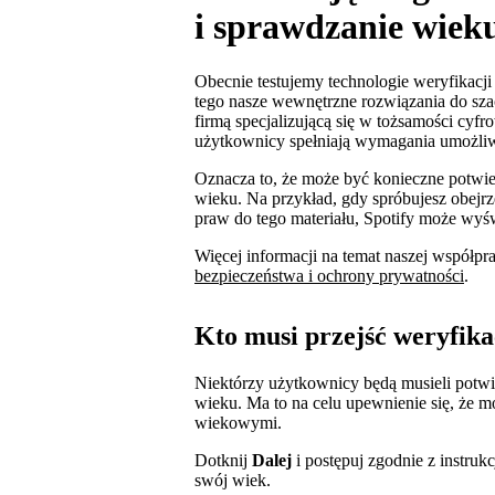
i sprawdzanie wiek
Obecnie testujemy technologie weryfikacj
tego nasze wewnętrzne rozwiązania do sza
firmą specjalizującą się w tożsamości cyfr
użytkownicy spełniają wymagania umożliwia
Oznacza to, że może być konieczne potwie
wieku. Na przykład, gdy spróbujesz obejrz
praw do tego materiału, Spotify może wyśw
Więcej informacji na temat naszej współpr
bezpieczeństwa i ochrony prywatności
.
Kto musi przejść weryfika
Niektórzy użytkownicy będą musieli potwi
wieku. Ma to na celu upewnienie się, że m
wiekowymi.
Dotknij
Dalej
i postępuj zgodnie z instru
swój wiek.