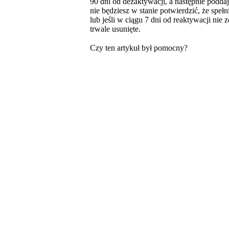
90 dni od dezaktywacji, a następnie poddaj
nie będziesz w stanie potwierdzić, że spe
lub jeśli w ciągu 7 dni od reaktywacji nie 
trwale usunięte.
Czy ten artykuł był pomocny?