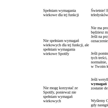
Spełniam wymagania
Świetnie! B
wiekowe dla tej funkcji
teledyskó
Nie ma pr
będziesz m
Jeśli na pr
Nie spełniam wymagań
oznaczenie
wiekowych dla tej funkcji, ale
spełniam wymagania
Jeśli pomi
wiekowe Spotify
tych treści
normalnie,
w Twoim k
Jeśli wery
wymagań w
Nie mogę korzystać ze
zostanie d
Spotify, ponieważ nie
spełniam wymagań
Wyślemy Ci
wiekowych
gdy nastąp