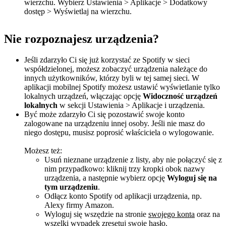
wierzchu. Wybierz Ustawienia > Aplikacje > Dodatkowy
dostęp > Wyświetlaj na wierzchu.
Nie rozpoznajesz urządzenia?
Jeśli zdarzyło Ci się już korzystać ze Spotify w sieci
współdzielonej, możesz zobaczyć urządzenia należące do
innych użytkowników, którzy byli w tej samej sieci. W
aplikacji mobilnej Spotify możesz ustawić wyświetlanie tylko
lokalnych urządzeń, włączając opcję
Widoczność urządzeń
lokalnych
w sekcji Ustawienia > Aplikacje i urządzenia.
Być może zdarzyło Ci się pozostawić swoje konto
zalogowane na urządzeniu innej osoby. Jeśli nie masz do
niego dostępu, musisz poprosić właściciela o wylogowanie.
Możesz też:
Usuń nieznane urządzenie z listy, aby nie połączyć się z
nim przypadkowo: kliknij trzy kropki obok nazwy
urządzenia, a następnie wybierz opcję
Wyloguj się na
tym urządzeniu
.
Odłącz konto Spotify od aplikacji urządzenia, np.
Alexy firmy Amazon.
Wyloguj się wszędzie na stronie
swojego konta
oraz na
wszelki wypadek
zresetuj swoje hasło
.