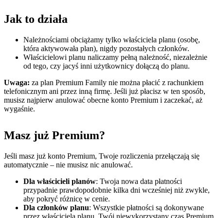
Jak to działa
Należnościami obciążamy tylko właściciela planu (osobę,
która aktywowała plan), nigdy pozostałych członków.
Właścicielowi planu naliczamy pełną należność, niezależnie
od tego, czy jacyś inni użytkownicy dołączą do planu.
Uwaga:
za plan Premium Family nie można płacić z rachunkiem
telefonicznym ani przez inną firmę. Jeśli już płacisz w ten sposób,
musisz najpierw anulować obecne konto Premium i zaczekać, aż
wygaśnie.
Masz już Premium?
Jeśli masz już konto Premium, Twoje rozliczenia przełączają się
automatycznie – nie musisz nic anulować.
Dla właścicieli planów
: Twoja nowa data płatności
przypadnie prawdopodobnie kilka dni wcześniej niż zwykle,
aby pokryć różnicę w cenie.
Dla członków planu
: Wszystkie płatności są dokonywane
przez właściciela planu. Twój niewykorzystany czas Premium