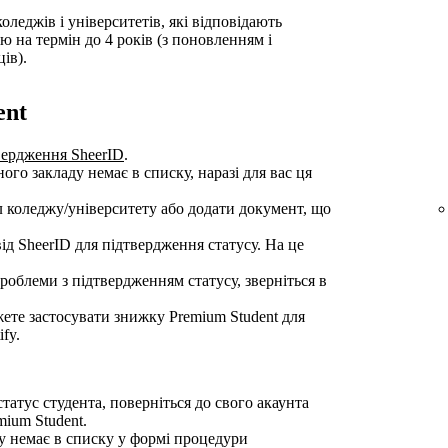
оледжів і університетів, які відповідають
 на термін до 4 років (з поновленням і
ів).
ent
вердження SheerID
.
го закладу немає в списку, наразі для вас ця
л коледжу/університету або додати документ, що
д SheerID для підтвердження статусу. На це
облеми з підтвердженням статусу, зверніться в
жете застосувати знижку Premium Student для
fy.
атус студента, поверніться до свого акаунта
mium Student.
у немає в списку у формі процедури