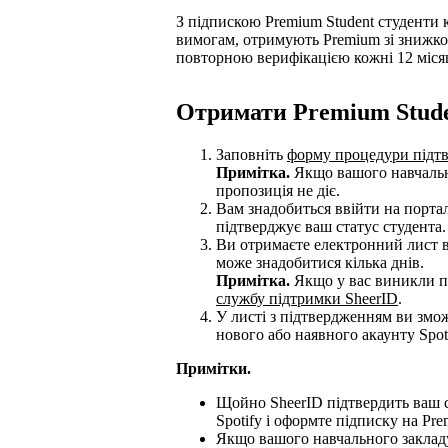
З підпискою Premium Student студенти к
вимогам, отримують Premium зі знижкою
повторною верифікацією кожні 12 місяц
Отримати Premium Stud
Заповніть
форму процедури підт
Примітка.
Якщо вашого навчально
пропозиція не діє.
Вам знадобиться ввійти на порта
підтверджує ваш статус студента.
Ви отримаєте електронний лист ві
може знадобитися кілька днів.
Примітка.
Якщо у вас виникли пр
службу підтримки SheerID
.
У листі з підтвердженням ви змо
нового або наявного акаунту Spoti
Примітки.
Щойно SheerID підтвердить ваш ст
Spotify і оформте підписку на Pre
Якщо вашого навчального заклад