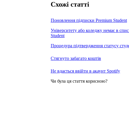
Схожі статті
Поновлення підписки Premium Student
Університету або коледжу немає в списк
Student
Процедура підтвердження статусу студ
Стягнуто забагато коштів
Не вдається ввійти в акаунт Spotify
Чи була ця стаття корисною?