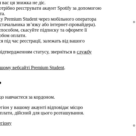
 вас ця знижка не діє.
трібно реєструвати акаунт Spotify за допомогою
та.
у Premium Student через мобільного оператора
тачальника зв’язку або інтернет-провайдера).
особом, скасуйте підписку та оформте її
обом оплати.
 під час реєстрації, залежать від вашого
ідтвердженням статусу, зверніться в
службу
шому вебсайті Premium Student
.
?
о навчаєтеся за кордоном.
егіон у вашому акаунті відповідає місцю
оплати, дійсний для цього розташування.
егіону