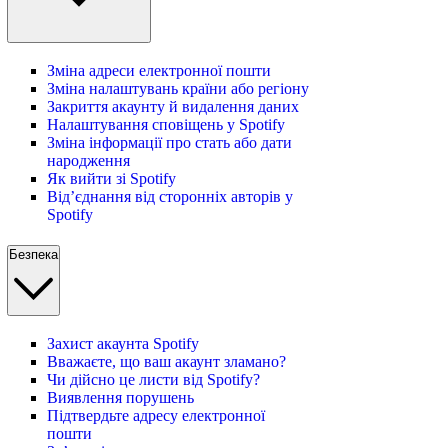
Зміна адреси електронної пошти
Зміна налаштувань країни або регіону
Закриття акаунту й видалення даних
Налаштування сповіщень у Spotify
Зміна інформації про стать або дати
народження
Як вийти зі Spotify
Від’єднання від сторонніх авторів у
Spotify
Безпека
Захист акаунта Spotify
Вважаєте, що ваш акаунт зламано?
Чи дійсно це листи від Spotify?
Виявлення порушень
Підтвердьте адресу електронної
пошти