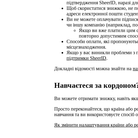
підтвердження SheerID, наразі для
Щоб скористатися знижкою, не по
адреси електронної пошти студен
Ви не можете оплачувати підписк
чи іншу компанію (наприклад, пос
Якщо ви вже платили цим сп
повторно допустимим спос
Способи оплати, які пропонуються
місцезнаходження.
Якщо у вас виникли проблеми з п
підтримки SheerID
.
Докладні відомості можна знайти на
на
Навчаєтеся за кордоном
Ви можете отримати знижку, навіть якщ
Просто переконайтеся, що країна або р
навчання та ви використовуєте спосіб 
Як змінити налаштування країни або р