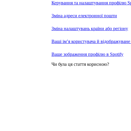
Керування та налаштування профілю Sp
Зміна адреси електронної пошти
Зміна налаштувань країни або регіону
Ваші ім’я користувача й відображуване і
Ваше зображення профілю в Spotify
Чи була ця стаття корисною?