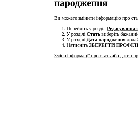
народження
Ви можете змінити інформацію про стат
Перейдіть у розділ
Редагування о
У розділі
Стать
виберіть бажаний
У розділі
Дата народження
додай
Натисніть
ЗБЕРЕГТИ ПРОФІЛ
Зміна інформації про стать або дати н