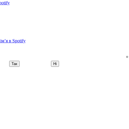
otify
м’я в Spotify
Так
Ні