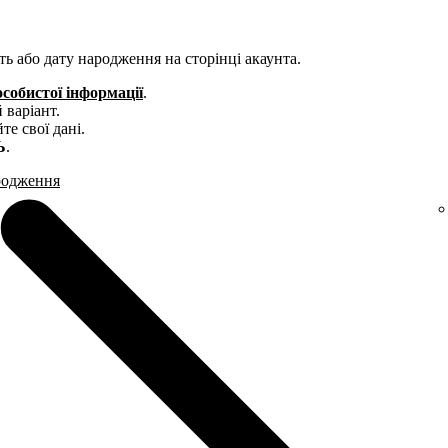
ь або дату народження на сторінці акаунта.
собистої інформації
.
 варіант.
те свої дані.
Ь
.
ародження