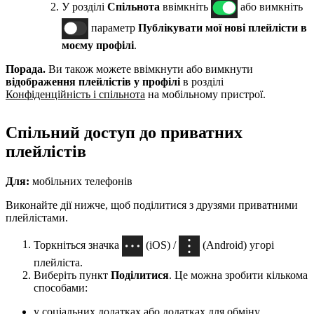
У розділі
Спільнота
ввімкніть
або вимкніть
параметр
Публікувати мої нові плейлісти в
моєму профілі
.
Порада.
Ви також можете ввімкнути або вимкнути
відображення плейлістів у профілі
в розділі
Конфіденційність і спільнота
на мобільному пристрої.
Спільний доступ до приватних
плейлістів
Для:
мобільних телефонів
Виконайте дії нижче, щоб поділитися з друзями приватними
плейлістами.
Торкніться значка
(iOS) /
(Android) угорі
плейліста.
Виберіть пункт
Поділитися
. Це можна зробити кількома
способами:
у соціальних додатках або додатках для обміну