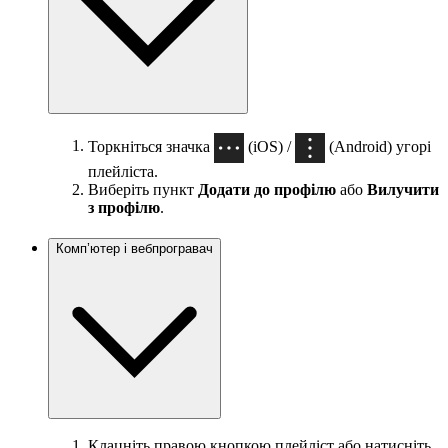
Торкніться значка
(iOS) /
(Android) угорі
плейліста.
Виберіть пункт
Додати до профілю
або
Вилучити
з профілю
.
Комп’ютер і вебпрогравач
Клацніть правою кнопкою плейліст або натисніть